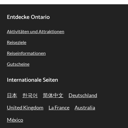
r
m
g
l
v
Footer
Entdecke Ontario
e
o
Navigation
b
n
Aktivitäten und Attraktionen
e
O
Reiseziele
n
j
i
Reiseinformationen
b
Gutscheine
w
e
Internationale Seiten
日本
한국어
简体中文
Deutschland
United Kingdom
La France
Australia
México