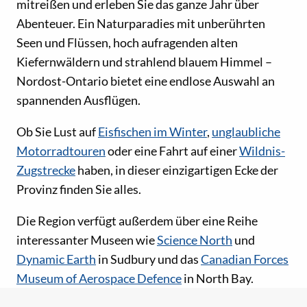
mitreißen und erleben Sie das ganze Jahr über
Abenteuer. Ein Naturparadies mit unberührten
Seen und Flüssen, hoch aufragenden alten
Kiefernwäldern und strahlend blauem Himmel –
Nordost-Ontario bietet eine endlose Auswahl an
spannenden Ausflügen.
Ob Sie Lust auf
Eisfischen im Winter
,
unglaubliche
Motorradtouren
oder eine Fahrt auf einer
Wildnis-
Zugstrecke
haben, in dieser einzigartigen Ecke der
Provinz finden Sie alles.
Die Region verfügt außerdem über eine Reihe
interessanter Museen wie
Science North
und
Dynamic Earth
in Sudbury und das
Canadian Forces
Museum of Aerospace Defence
in North Bay.