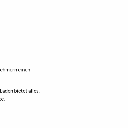
rnehmern einen
aden bietet alles,
ce.