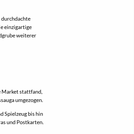
d durchdachte
e einzigartige
ndgrube weiterer
 Market stattfand,
sissauga umgezogen.
d Spielzeug bis hin
as und Postkarten.