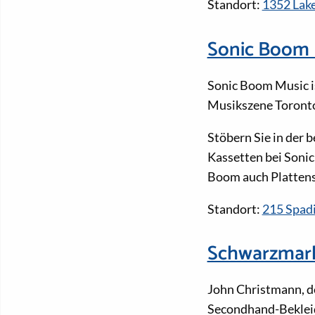
Standort:
1352 Lake
Sonic Boom 
Sonic Boom Music is
Musikszene Toront
Stöbern Sie in der
Kassetten bei Soni
Boom auch Plattensp
Standort:
215 Spad
Schwarzmar
John Christmann, de
Secondhand-Bekleid