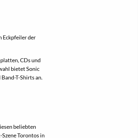
 Eckpfeiler der
lplatten, CDs und
ahl bietet Sonic
 Band-T-Shirts an.
iesen beliebten
-Szene Torontos in