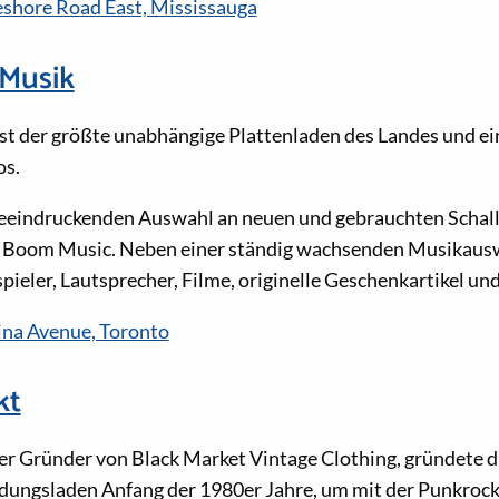
shore Road East, Mississauga
Musik
t der größte unabhängige Plattenladen des Landes und ein
os.
 beeindruckenden Auswahl an neuen und gebrauchten Schal
c Boom Music. Neben einer ständig wachsenden Musikausw
ieler, Lautsprecher, Filme, originelle Geschenkartikel und
ina Avenue, Toronto
kt
r Gründer von Black Market Vintage Clothing, gründete d
ungsladen Anfang der 1980er Jahre, um mit der Punkrock