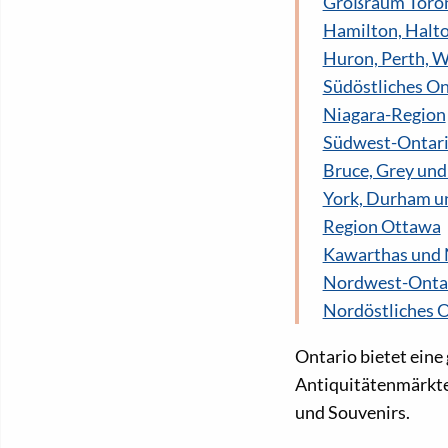
Großraum Toro
Hamilton, Halt
Huron, Perth, W
Südöstliches On
Niagara-Region
Südwest-Ontar
Bruce, Grey un
York, Durham u
Region Ottawa
Kawarthas und
Nordwest-Onta
Nordöstliches 
Ontario bietet eine 
Antiquitätenmärkte
und Souvenirs.