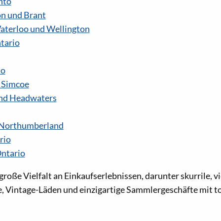
nto
on und Brant
aterloo und Wellington
tario
io
d Simcoe
nd Headwaters
 Northumberland
rio
Ontario
große Vielfalt an Einkaufserlebnissen, darunter skurrile, vi
, Vintage-Läden und einzigartige Sammlergeschäfte mit t