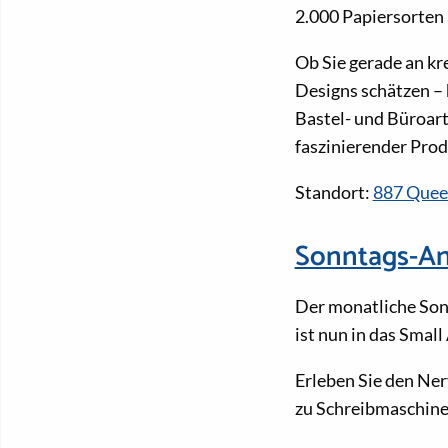
2.000 Papiersorten 
Ob Sie gerade an kr
Designs schätzen – 
Bastel- und Büroart
faszinierender Prod
Standort:
887 Quee
Sonntags-An
Der monatliche Son
ist nun in das Smal
Erleben Sie den Ner
zu Schreibmaschine