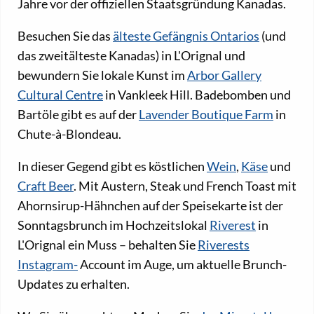
Jahre vor der offiziellen Staatsgründung Kanadas.
Besuchen Sie das
älteste Gefängnis Ontarios
(und
das zweitälteste Kanadas) in L'Orignal und
bewundern Sie lokale Kunst im
Arbor Gallery
Cultural Centre
in Vankleek Hill. Badebomben und
Bartöle gibt es auf der
Lavender Boutique Farm
in
Chute-à-Blondeau.
In dieser Gegend gibt es köstlichen
Wein
,
Käse
und
Craft Beer
. Mit Austern, Steak und French Toast mit
Ahornsirup-Hähnchen auf der Speisekarte ist der
Sonntagsbrunch im Hochzeitslokal
Riverest
in
L'Orignal ein Muss – behalten Sie
Riverests
Instagram-
Account im Auge, um aktuelle Brunch-
Updates zu erhalten.