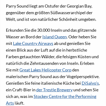
Parry Sound liegt am Ostufer der Georgian Bay,
gegenüber dem größten Süßwasserarchipel der
Welt, und ist von natürlicher Schönheit umgeben.
Erkunden Sie die 30.000 Inseln und das glitzernde
Wasser an Bord der
Island Queen
. Oder heben Sie
mit
Lake Country Airways
ab und genießen Sie
einen Blick aus der Luft auf die in herbstliche
Farben getauchten Wälder, die felsigen Küsten und
natürlich die Zehntausenden von Inseln. Erleben
Sie mit
Great Lakes Helicopter Corp
den
malerischen Parry Sound aus der Vogelperspektive.
Genießen Sie feine italienische Küche bei
DiSalvo's
,
ein Craft-Bier in
der Trestle Brewery
und sehen Sie
sich an, was im
Stockey Centre for the Performing
Arts
läuft.