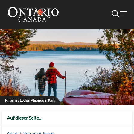
Killarney Lodge, Algonquin Park
Auf dieser Seite…
Anlaufhäfen am Eriesee