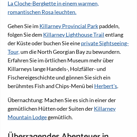
La Cloche-Bergkette in einem warmen,
romantischen Rosa leuchten.
Gehen Sie im
Killarney Provincial Park
paddeln,
folgen Sie dem
Killarney Lighthouse Trail
entlang
der Küste oder buchen Sie eine
private Sightseeing-
Tour,
um die North Georgian Bay zu bewundern.
Erfahren Sie im örtlichen Museum mehr über
Killarneys lange Handels-, Holzfäller- und
Fischereigeschichte und gönnen Sie sich ein
berühmtes Fish and Chips-Menü bei
Herbert's
.
Übernachtung: Machen Sie es sich in einer der
gemütlichen Hütten oder Suiten der
Killarney
Mountain Lodge
gemütlich.
Überragendes Abenteuer in