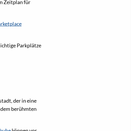
n Zeitplan für
rketplace
ichtige Parkplätze
tadt, der in eine
n dem berühmten
chuhe
können vor