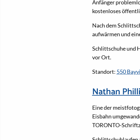
Anfänger problemlos
kostenloses öffentl
Nach dem Schlittsc
aufwärmen und eine
Schlittschuhe und H
vor Ort.
Standort:
550 Bayv
Nathan Phill
Eine der meistfotogr
Eisbahn umgewandel
TORONTO-Schriftz
Schlittschuhlaufen 