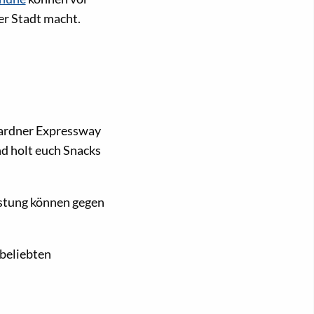
er Stadt macht.
Gardner Expressway
nd holt euch Snacks
üstung können gegen
 beliebten