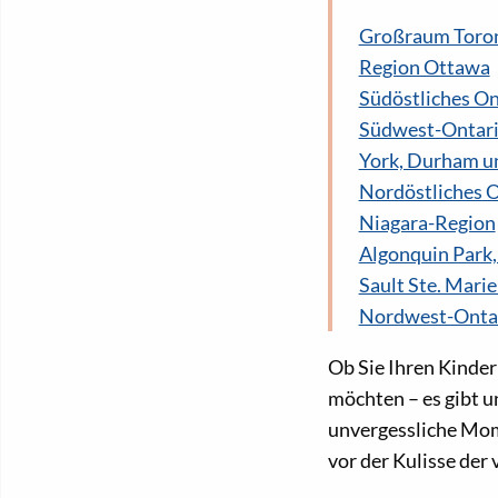
Großraum Toro
Region Ottawa
Südöstliches On
Südwest-Ontar
York, Durham u
Nordöstliches 
Niagara-Region
Algonquin Park
Sault Ste. Mari
Nordwest-Onta
Ob Sie Ihren Kinder
möchten – es gibt u
unvergessliche Mom
vor der Kulisse der