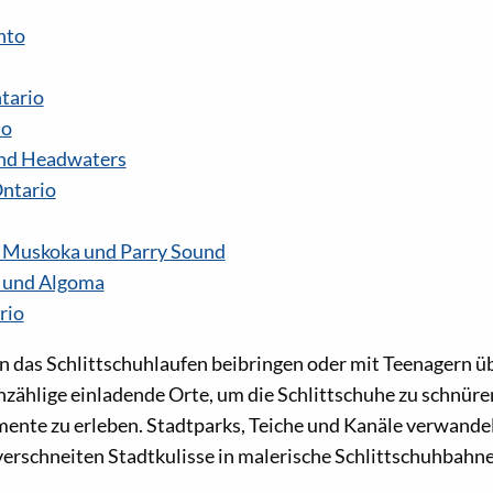
nto
tario
io
nd Headwaters
Ontario
, Muskoka und Parry Sound
e und Algoma
rio
n das Schlittschuhlaufen beibringen oder mit Teenagern übe
nzählige einladende Orte, um die Schlittschuhe zu schnür
ente zu erleben. Stadtparks, Teiche und Kanäle verwandel
 verschneiten Stadtkulisse in malerische Schlittschuhbahne