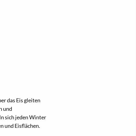
r das Eis gleiten
en und
n sich jeden Winter
n und Eisflächen.