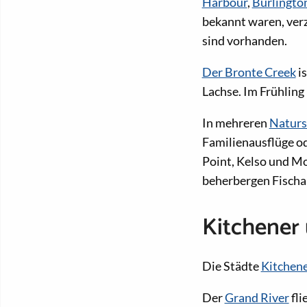
Harbour
,
Burlingto
bekannt waren, verz
sind vorhanden.
Der Bronte Creek
is
Lachse. Im Frühling
In mehreren
Naturs
Familienausflüge od
Point, Kelso und Mo
beherbergen Fischa
Kitchener
Die Städte
Kitchen
Der
Grand River
fli