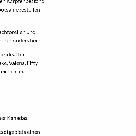
hren Karpfenbestand
ootsanlegestellen
Bachforellen und
n, besonders hoch.
e ideal für
e, Valens, Fifty
reichen und
ser Kanadas.
tadtgebiets einen