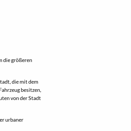
m die größeren
tadt, die mit dem
 Fahrzeug besitzen,
uten von der Stadt
ger urbaner