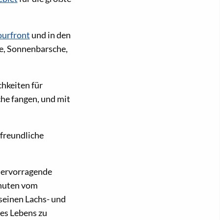
ourfront
und in den
he, Sonnenbarsche,
hkeiten für
he fangen, und mit
nfreundliche
 hervorragende
inuten vom
 seinen Lachs- und
des Lebens zu