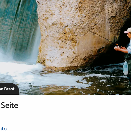
on Brant
 Seite
nto