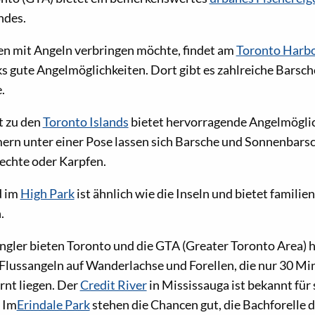
ndes.
en mit Angeln verbringen möchte, findet am
Toronto Harb
 gute Angelmöglichkeiten. Dort gibt es zahlreiche Barsc
.
t zu den
Toronto Islands
bietet hervorragende Angelmöglic
ern unter einer Pose lassen sich Barsche und Sonnenbarsc
echte oder Karpfen.
d im
High Park
ist ähnlich wie die Inseln und bietet familie
.
ngler bieten Toronto und die GTA (Greater Toronto Area)
Flussangeln auf Wanderlachse und Forellen, die nur 30 M
rnt liegen. Der
Credit River
in Mississauga ist bekannt für
 Im
Erindale Park
stehen die Chancen gut, die Bachforelle 