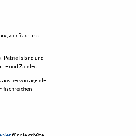
ang von Rad- und
, Petrie Island und
sche und Zander.
s aus hervorragende
n fischreichen
ebiet
für die größte