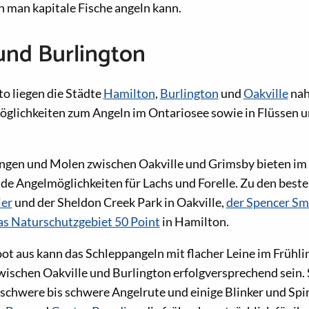
en man kapitale Fische angeln kann.
und Burlington
o liegen die Städte
Hamilton
,
Burlington
und
Oakville
nah
Möglichkeiten zum Angeln im Ontariosee sowie in Flüssen
ungen und Molen zwischen Oakville und Grimsby bieten im
e Angelmöglichkeiten für Lachs und Forelle. Zu den best
ier
und der Sheldon Creek Park in Oakville,
der Spencer Sm
as Naturschutzgebiet 50 Point
in Hamilton.
t aus kann das Schleppangeln mit flacher Leine im Frühli
wischen Oakville und Burlington erfolgversprechend sein. 
elschwere bis schwere Angelrute und einige Blinker und Spi