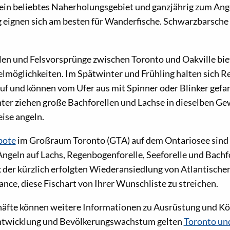
t ein beliebtes Naherholungsgebiet und ganzjährig zum Ang
g eignen sich am besten für Wanderfische. Schwarzbarsch
en und Felsvorsprünge zwischen Toronto und Oakville bie
lmöglichkeiten. Im Spätwinter und Frühling halten sich 
uf und können vom Ufer aus mit Spinner oder Blinker gef
ter ziehen große Bachforellen und Lachse in dieselben Ge
eise angeln.
bote
im Großraum Toronto (GTA) auf dem Ontariosee sind z
ngeln auf Lachs, Regenbogenforelle, Seeforelle und Bachfo
 der kürzlich erfolgten Wiederansiedlung von Atlantische
nce, diese Fischart von Ihrer Wunschliste zu streichen.
häfte können weitere Informationen zu Ausrüstung und Köd
Entwicklung und Bevölkerungswachstum gelten
Toronto un