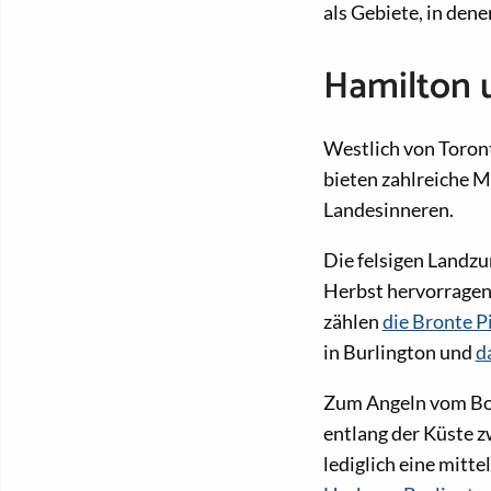
als Gebiete, in den
Hamilton 
Westlich von Toront
bieten zahlreiche 
Landesinneren.
Die felsigen Landz
Herbst hervorragend
zählen
die Bronte P
in Burlington und
d
Zum Angeln vom Boo
entlang der Küste z
lediglich eine mitt