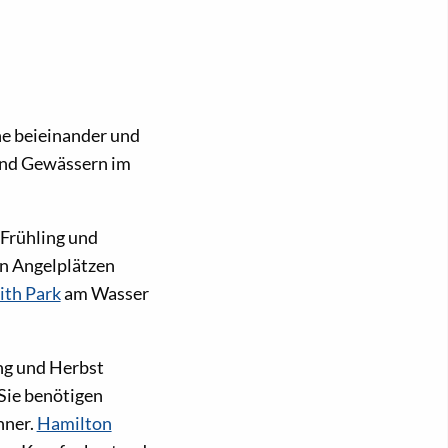
e beieinander und
 und Gewässern im
 Frühling und
en Angelplätzen
ith Park
am Wasser
ng und Herbst
Sie benötigen
nner.
Hamilton