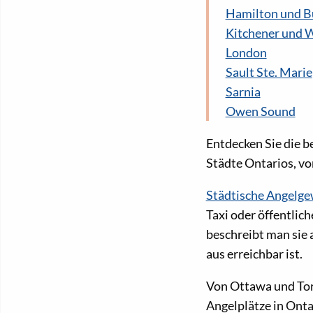
Hamilton und B
Kitchener und 
London
Sault Ste. Marie
Sarnia
Owen Sound
Entdecken Sie die b
Städte Ontarios, vo
Städtische Angelge
Taxi oder öffentlich
beschreibt man sie 
aus erreichbar ist.
Von Ottawa und Toro
Angelplätze in Onta