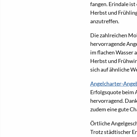
fangen. Erindale is
Herbst und Frühlin
anzutreffen.
Die zahlreichen Mol
hervorragende Ange
im flachen Wasser a
Herbst und Frühwin
sich auf ähnliche W
Angelcharter-Ange
Erfolgsquote beim A
hervorragend. Dank
zudem eine gute Cha
Örtliche Angelgesc
Trotz städtischer 