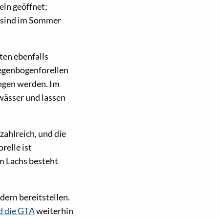
eln geöffnet;
e sind im Sommer
ten ebenfalls
Regenbogenforellen
angen werden. Im
wässer und lassen
ahlreich, und die
relle ist
m Lachs besteht
ern bereitstellen.
d die GTA
weiterhin