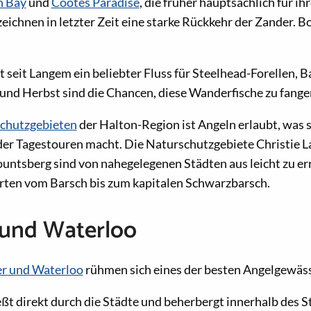
n Bay
und
Cootes Paradise
, die früher hauptsächlich für i
eichnen in letzter Zeit eine starke Rückkehr der Zander. B
t seit Langem ein beliebter Fluss für Steelhead-Forellen, 
 und Herbst sind die Chancen, diese Wanderfische zu fange
chutzgebieten
der Halton-Region ist Angeln erlaubt, was si
er Tagestouren macht. Die Naturschutzgebiete Christie Lak
untsberg sind von nahegelegenen Städten aus leicht zu er
rten vom Barsch bis zum kapitalen Schwarzbarsch.
 und Waterloo
er und Waterloo
rühmen sich eines der besten Angelgewäs
eßt direkt durch die Städte und beherbergt innerhalb des S