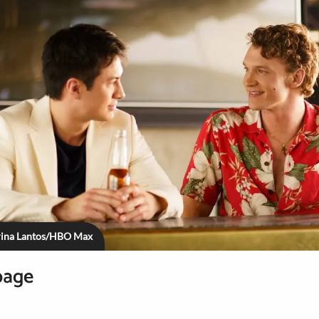
brina Lantos/HBO Max
page