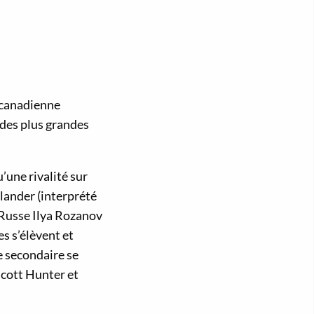
 canadienne
 des plus grandes
u’une rivalité sur
lander (interprété
 Russe Ilya Rozanov
s s’élèvent et
e secondaire se
Scott Hunter et