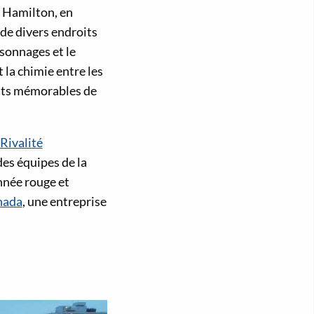
à Hamilton, en
 de divers endroits
rsonnages et le
 la chimie entre les
ents mémorables de
Rivalité
des équipes de la
nnée rouge et
nada
, une entreprise