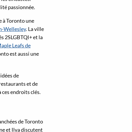
lité passionnée.
ve à Toronto une
h-Wellesley
. La ville
és 2SLGBTQI+ et la
aple Leafs de
onto est aussi une
 idées de
restaurants et de
ces endroits clés.
branchées de Toronto
e et Ilya discutent