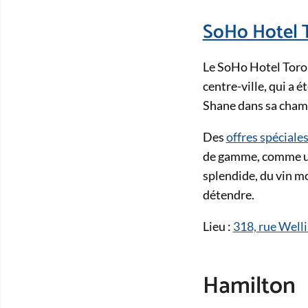
SoHo Hotel 
Le SoHo Hotel Toron
centre-ville, qui a 
Shane dans sa chamb
Des
offres spéciale
de gamme, comme une
splendide, du vin m
détendre.
Lieu :
318, rue Well
Hamilton