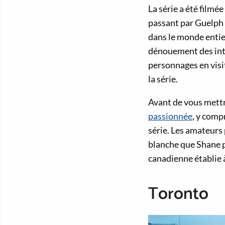
La série a été filmé
passant par Guelph e
dans le monde entier
dénouement des intri
personnages en visi
la série.
Avant de vous mettr
passionnée
, y comp
série. Les amateurs
blanche que Shane p
canadienne établie 
Toronto