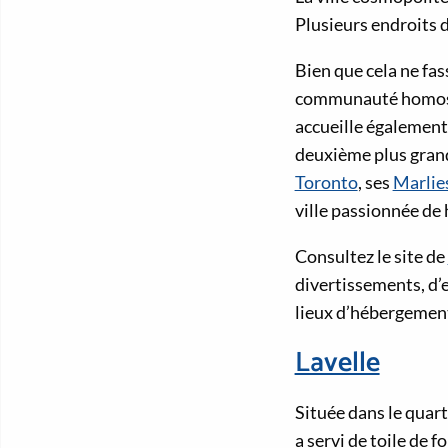
Plusieurs endroits d
Bien que cela ne fas
communauté homosex
accueille égalemen
deuxième plus grand
Toronto
, ses
Marlie
ville passionnée de 
Consultez le site de
divertissements, d’e
lieux d’hébergement
Lavelle
Située dans le quart
a servi de toile de 