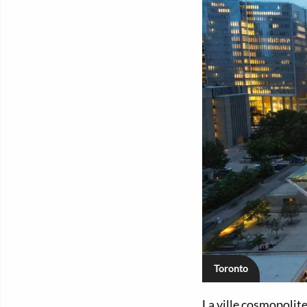
Toronto
La ville cosmopolite