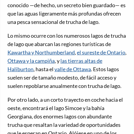
conocido —de hecho, un secreto bien guardado— es
que las aguas ligeramente más profundas ofrecen
una pesca sensacional de trucha de lago.
Lo mismo ocurre con los numerosos lagos de trucha
de lago que abarcan las regiones turísticas de
Kawartha y Northumberland
,
el sureste de Ontario
,
Ottawa y la campiña
, y
las tierras altas de
Haliburton
, hasta el
valle de Ottawa
. Estos lagos
suelen ser de tamaño modesto, de fácil acceso y
suelen repoblarse anualmente con trucha de lago.
Por otro lado, a un corto trayecto en coche hacia el
oeste, encontrará el lago Simcoe y la bahía
Georgiana, dos enormes lagos con abundante
trucha que resaltan la variedad de oportunidades
que le esperan en Ontario. Alójese en uno de los