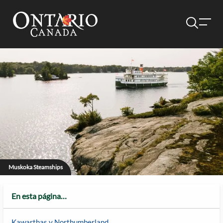
Muskoka Steamships
En esta página…
Kawarthas y Northumberland