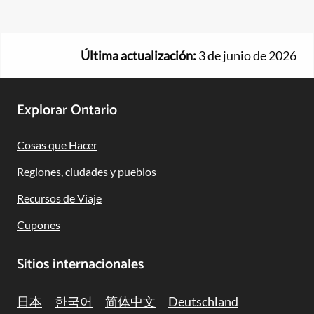
Última actualización:
3 de junio de 2026
Footer
Explorar Ontario
Navigation
Cosas que Hacer
Regiones, ciudades y pueblos
Recursos de Viaje
Cupones
Sitios internacionales
日本
한국어
简体中文
Deutschland