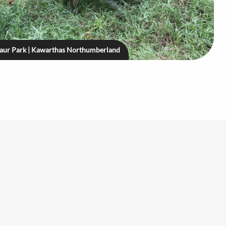
aur Park | Kawarthas Northumberland