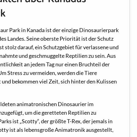
rk
ur Park in Kanada ist der einzige Dinosaurierpark
es Landes. Seine oberste Priorität ist der Schutz
ist stolz darauf, ein Schutzgebiet für verlassene und
nahmte und geschmuggelte Reptilien zu sein. Aus
tlichkeit an jedem Tag nur einen Bruchteil der
m Stress zu vermeiden, werden die Tiere
und bekommen viel Zeit, sich hinter den Kulissen
ildeten animatronischen Dinosaurier im
zugefügt, um die geretteten Reptilien zu
arks ist „Scotty“, der größte T-Rex, der jemals in
ty ist als lebensgroße Animatronik ausgestellt,