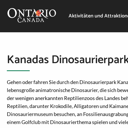
Aktivitäten und Attraktio
Kanadas Dinosaurierpar
Gehen oder fahren Sie durch den Dinosaurierpark Kana
lebensgroße animatronische Dinosaurier, die sich bewe
der wenigen anerkannten Reptilienzoos des Landes beh
Reptilien, darunter Krokodile, Alligatoren und Kaimane
Dinosauriermuseum besuchen, an Fossilienausgrabunge
einem Golfclub mit Dinosaurierthema spielen und viel