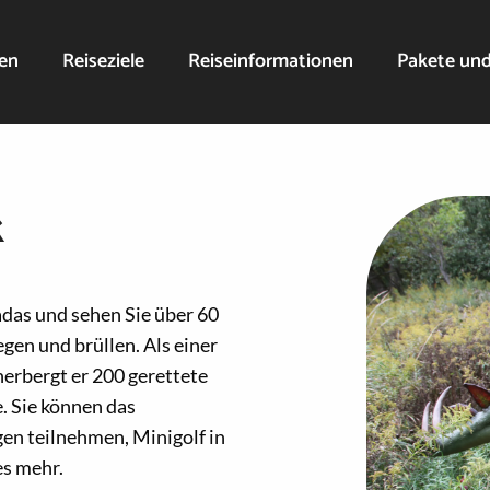
nen
Reiseziele
Reiseinformationen
Pakete un
k
das und sehen Sie über 60
gen und brüllen. Als einer
erbergt er 200 gerettete
. Sie können das
n teilnehmen, Minigolf in
es mehr.