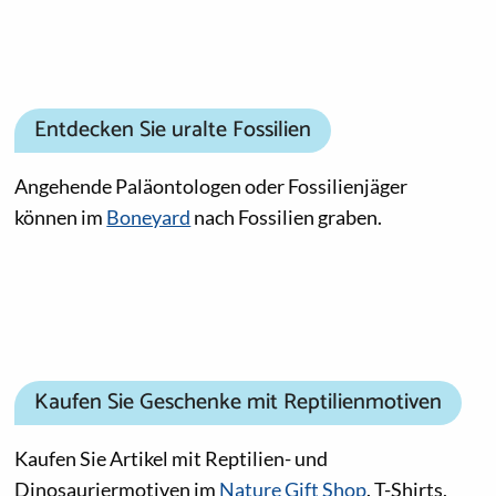
Entdecken Sie uralte Fossilien
Angehende Paläontologen oder Fossilienjäger
können im
Boneyard
nach Fossilien graben.
Kaufen Sie Geschenke mit Reptilienmotiven
Kaufen Sie Artikel mit Reptilien- und
Dinosauriermotiven im
Nature Gift Shop
. T-Shirts,