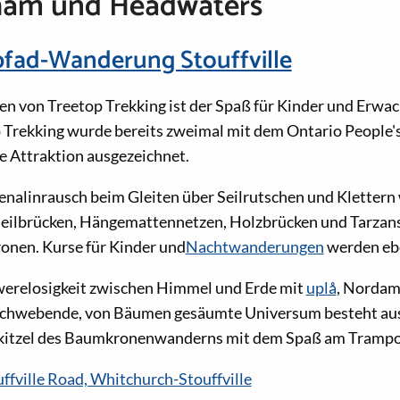
ham und Headwaters
fad-Wanderung Stouffville
en von Treetop Trekking ist der Spaß für Kinder und Erwac
 Trekking wurde bereits zweimal mit dem Ontario People'
e Attraktion ausgezeichnet.
enalinrausch beim Gleiten über Seilrutschen und Klettern w
eilbrücken, Hängemattennetzen, Holzbrücken und Tarzan
onen. Kurse für Kinder und
Nachtwanderungen
werden ebe
hwerelosigkeit zwischen Himmel und Erde mit
uplå
, Nordam
 schwebende, von Bäumen gesäumte Universum besteht au
kitzel des Baumkronenwanderns mit dem Spaß am Trampo
ffville Road, Whitchurch-Stouffville