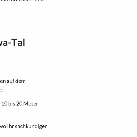
wa-Tal
nen auf dem
e
.
 10 bis 20 Meter
 wo Ihr sachkundiger