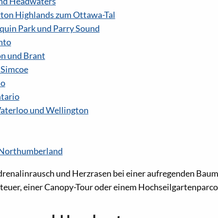
nd Headwaters
rton Highlands zum Ottawa-Tal
quin Park und Parry Sound
nto
on und Brant
 Simcoe
io
tario
aterloo und Wellington
 Northumberland
Adrenalinrausch und Herzrasen bei einer aufregenden Ba
teuer, einer Canopy-Tour oder einem Hochseilgartenparcou