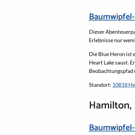
Baumwipfel-
Dieser Abenteuerpa
Erlebnisse nur weni
Die Blue Heron ist 
Heart Lake saust. 
Beobachtungspfad u
Standort:
10818 He
Hamilton,
Baumwipfel-