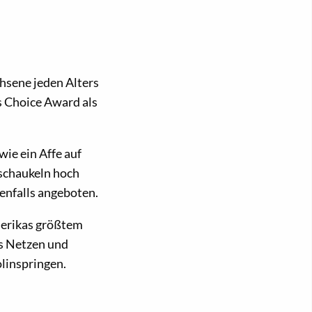
hsene jeden Alters
s Choice Award als
ie ein Affe auf
schaukeln hoch
nfalls angeboten.
erikas größtem
s Netzen und
linspringen.