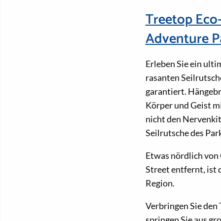
Treetop Eco
Adventure P
Erleben Sie ein ul
rasanten Seilrutsc
garantiert. Hänge
Körper und Geist mi
nicht den Nervenkit
Seilrutsche des Par
Etwas nördlich von
Street entfernt, is
Region.
Verbringen Sie den
springen Sie aus gr