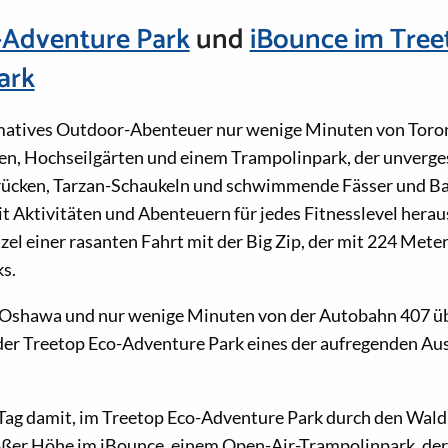
-Adventure Park
und
iBounce im Tree
ark
timatives Outdoor-Abenteuer nur wenige Minuten von Toron
hen, Hochseilgärten und einem Trampolinpark, der unverge
brücken, Tarzan-Schaukeln und schwimmende Fässer und 
t Aktivitäten und Abenteuern für jedes Fitnesslevel herau
zel einer rasanten Fahrt mit der Big Zip, der mit 224 Mete
ks.
 Oshawa und nur wenige Minuten von der Autobahn 407 üb
t der Treetop Eco-Adventure Park eines der aufregenden Aus
 Tag damit, im Treetop Eco-Adventure Park durch den Wald
oßer Höhe im iBounce, einem Open-Air-Trampolinpark, der 