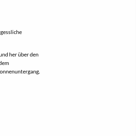
gessliche
 und her über den
 dem
Sonnenuntergang.