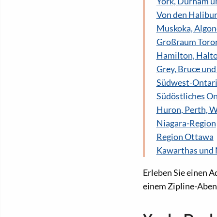
York, Durham u
Von den Halibu
Muskoka, Algon
Großraum Toro
Hamilton, Halt
Grey, Bruce und
Südwest-Ontar
Südöstliches On
Huron, Perth, W
Niagara-Region
Region Ottawa
Kawarthas und
Erleben Sie einen 
einem Zipline-Aben