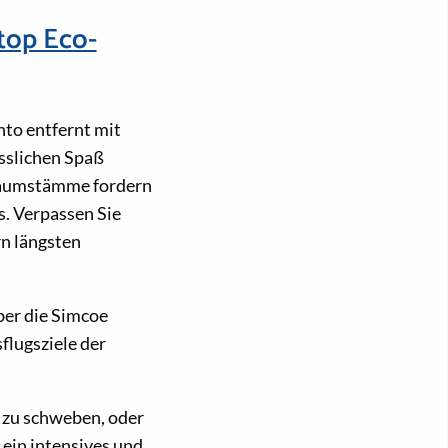
top Eco-
to entfernt mit
sslichen Spaß
Baumstämme fordern
s. Verpassen Sie
rn längsten
er die Simcoe
flugsziele der
 zu schweben, oder
ein intensives und