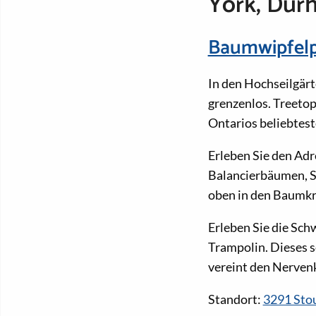
York, Dur
Baumwipfelp
In den Hochseilgärt
grenzenlos. Treetop
Ontarios beliebtest
Erleben Sie den Adr
Balancierbäumen, S
oben in den Baumkr
Erleben Sie die Sc
Trampolin. Dieses
vereint den Nerven
Standort:
3291 Stou