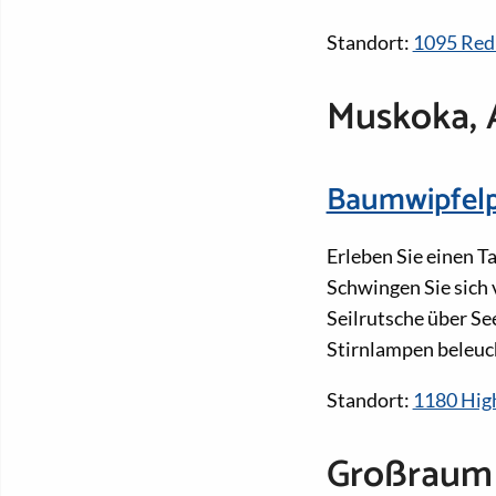
Standort:
1095 Red
Muskoka, 
Baumwipfelp
Erleben Sie einen T
Schwingen Sie sich
Seilrutsche über Se
Stirnlampen beleuc
Standort:
1180 High
Großraum