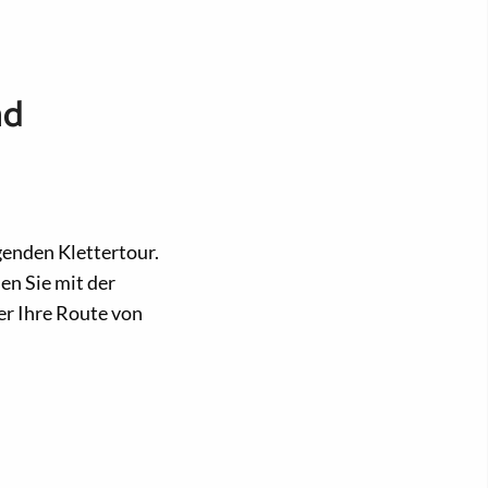
nd
genden Klettertour.
n Sie mit der
er Ihre Route von