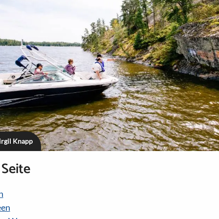
irgil Knapp
 Seite
n
een