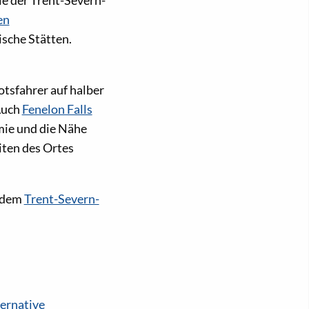
ie der Trent-Severn-
en
sche Stätten.
otsfahrer auf halber
Auch
Fenelon Falls
omie und die Nähe
ten des Ortes
f dem
Trent-Severn-
ternative