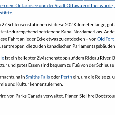
en dem Ontariosee und der Stadt Ottawa eröffnet wurde, i
tätte
.
 27 Schleusenstationen ist diese 202 Kilometer lange, gut
lteste durchgehend betriebene Kanal Nordamerikas. Anders
ese Fahrt an jeder Ecke etwas zu entdecken – von
Old Fort
eusentreppen, die zu den kanadischen Parlamentsgebäuden
le
ist ein beliebter Zwischenstopp auf dem Rideau River. 
ktur und gutes Essen sind bequem zu Fuß von der Schleuse 
ernachtung in
Smiths Falls
oder
Perth
ein, um die Reise zu
omie und Kultur kennenzulernen.
ird von Parks Canada verwaltet. Planen Sie Ihre Bootstou