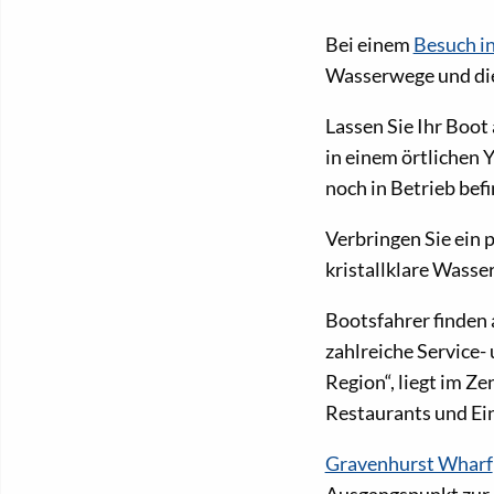
Bei einem
Besuch i
Wasserwege und die
Lassen Sie Ihr Boot
in einem örtlichen 
noch in Betrieb bef
Verbringen Sie ein 
kristallklare Wasse
Bootsfahrer finden 
zahlreiche Service-
Region“, liegt im Z
Restaurants und Ei
Gravenhurst Wharf
Ausgangspunkt zur