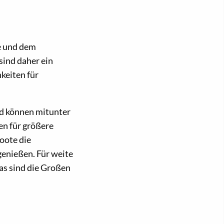
e und dem
ind daher ein
hkeiten für
d können mitunter
en für größere
oote die
genießen. Für weite
as sind die Großen