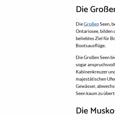
Die Große
Die
Großen
Seen, b
Ontariosee, bilden
beliebtes Ziel für B
Bootsausflüge.
Die Großen Seen bi
sogar anspruchsvoll
Kabinenkreuzer und
majestätischen Ufer
Gewässer, abwechsl
Seen kaum zu übert
Die Musko