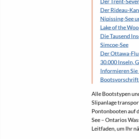
Der Trent-Seve
Der Rideau-Kan
Nipissing-See u
Lake of the Woo
Die Tausend Ins
Simcoe-See
Der Ottawa-Flu
30.000 Inseln, 
Informieren Sie 
Bootsvorschrift
Alle Bootstypen und 
Slipanlage transpor
Pontonbooten auf de
See – Ontarios Wass
Leitfaden, um Ihr n