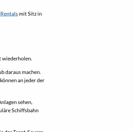
Rentals
mit Sitz in
t wiederholen.
aub daraus machen.
 können an jeder der
Anlagen sehen,
uläre Schiffsbahn