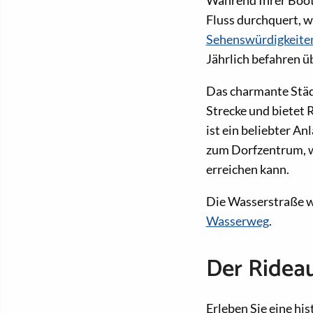
Während Ihrer Boots
Fluss durchquert, 
Sehenswürdigkeite
Jährlich befahren ü
Das charmante Stä
Strecke und bietet
ist ein beliebter A
zum Dorfzentrum, w
erreichen kann.
Die Wasserstraße wi
Wasserweg
.
Der Ridea
Erleben Sie eine hi