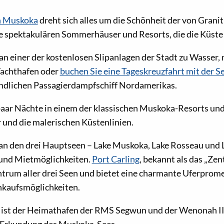
n Muskoka
dreht sich alles um die Schönheit der von Gran
 spektakulären Sommerhäuser und Resorts, die die Küste
 an einer der kostenlosen Slipanlagen der Stadt zu Wasser, 
Yachthafen oder
buchen Sie eine Tageskreuzfahrt mit der 
indlichen Passagierdampfschiff Nordamerikas.
paar Nächte in einem der klassischen Muskoka-Resorts und
r und die malerischen Küstenlinien.
an den drei Hauptseen – Lake Muskoka, Lake Rosseau und 
 und Mietmöglichkeiten.
Port Carling
, bekannt als das „Ze
entrum aller drei Seen und bietet eine charmante Uferprom
nkaufsmöglichkeiten.
ist der Heimathafen der RMS Segwun und der Wenonah II 
 Erkundung des Muskoka-Sees.