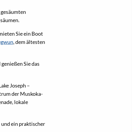
it gesäumten
 säumen.
mieten Sie ein Boot
Segwun
, dem ältesten
 genießen Sie das
Lake Joseph –
ntrum der Muskoka-
enade, lokale
und ein praktischer