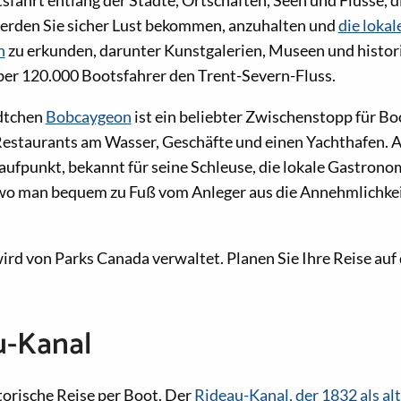
fahrt entlang der Städte, Ortschaften, Seen und Flüsse, d
werden Sie sicher Lust bekommen, anzuhalten und
die lokal
n
zu erkunden, darunter Kunstgalerien, Museen und histori
ber 120.000 Bootsfahrer den Trent-Severn-Fluss.
dtchen
Bobcaygeon
ist ein beliebter Zwischenstopp für Bo
 Restaurants am Wasser, Geschäfte und einen Yachthafen. 
nlaufpunkt, bekannt für seine Schleuse, die lokale Gastron
o man bequem zu Fuß vom Anleger aus die Annehmlichkei
rd von Parks Canada verwaltet. Planen Sie Ihre Reise au
u-Kanal
storische Reise per Boot. Der
Rideau-Kanal, der 1832 als al