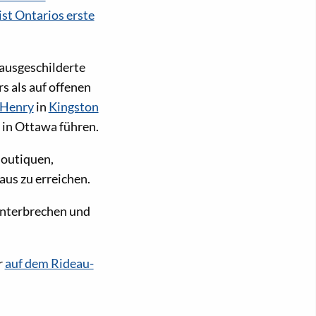
st Ontarios erste
 ausgeschilderte
 als auf offenen
 Henry
in
Kingston
 in Ottawa führen.
Boutiquen,
aus zu erreichen.
 unterbrechen und
r
auf dem Rideau-