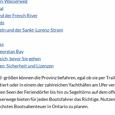
rn-Wasserweg
al
nd der French River
ds
eln und der Sankt-Lorenz-Strom
ss
Georgian Bay
sich, bevor Sie gehen
en, Sicherheit und Lizenzen
-größen können die Provinz befahren, egal ob sie per Trail
tiert oder in einem der zahlreichen Yachthäfen am Ufer ve
n Seen der Feriendörfer bis hin zu Segeltörns auf dem of
erwege bieten für jeden Bootsfahrer das Richtige. Nutzen
ächstes Bootsabenteuer in Ontario zu planen.