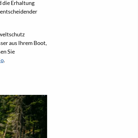
 die Erhaltung
 entscheidender
weltschutz
sser aus Ihrem Boot,
sen Sie
io
.