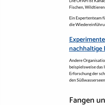
Die OFAH ist Kanad
Fischen, Wildtiere
Ein Expertenteam fü
die Wiedereinführun
Experimentel
nachhaltige
Andere Organisatio
beispielsweise das I
Erforschung der sc
den Süßwasserseen
Fangen un