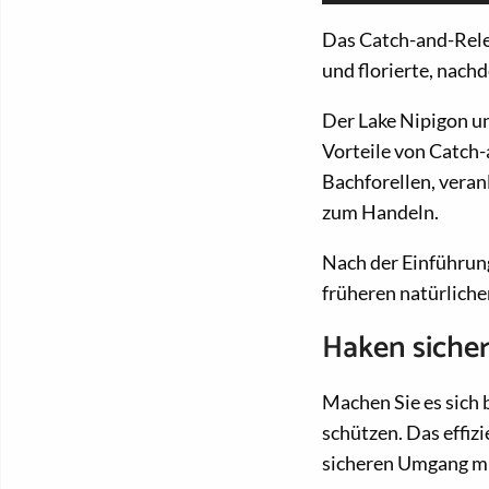
Das Catch-and-Relea
und florierte, nach
Der Lake Nipigon u
Vorteile von Catch
Bachforellen, veran
zum Handeln.
Nach der Einführung
früheren natürliche
Haken sicher
Machen Sie es sich 
schützen. Das effiz
sicheren Umgang mi