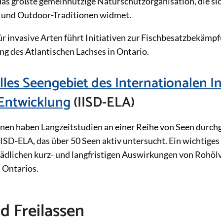
as größte gemeinnützige Naturschutzorganisation, die si
n und Outdoor-Traditionen widmet.
r invasive Arten führt Initiativen zur Fischbesatzbekämp
g des Atlantischen Lachses in Ontario.
les Seengebiet des Internationalen Ins
 Entwicklung
(IISD-ELA)
nen haben Langzeitstudien an einer Reihe von Seen durchg
ISD-ELA, das über 50 Seen aktiv untersucht. Ein wichtiges 
hädlichen kurz- und langfristigen Auswirkungen von Rohö
 Ontarios.
d Freilassen