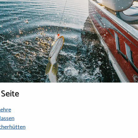
 Seite
Lehre
lassen
cherhütten