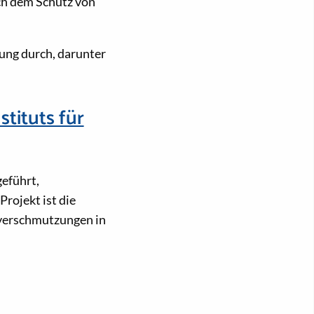
ch dem Schutz von
fung durch, darunter
tituts für
eführt,
Projekt ist die
lverschmutzungen in