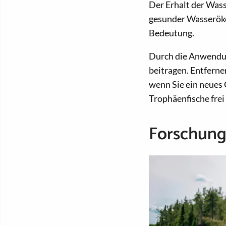
Der Erhalt der Wass
gesunder Wasseröko
Bedeutung.
Durch die Anwendun
beitragen. Entferne
wenn Sie ein neues 
Trophäenfische fre
Forschung