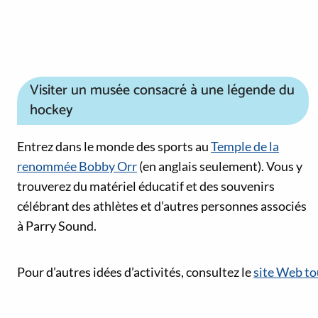
Visiter un musée consacré à une légende du
hockey
Entrez dans le monde des sports au
Temple de la
renommée Bobby Orr
(en anglais seulement). Vous y
trouverez du matériel éducatif et des souvenirs
célébrant des athlètes et d’autres personnes associés
à Parry Sound.
Liens vers les médias sociaux
Pour d’autres idées d’activités, consultez le
site Web to