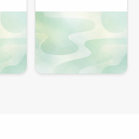
guidées et un équipement...
chipel