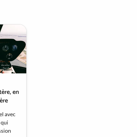
tère, en
ère
el avec
 qui
ssion