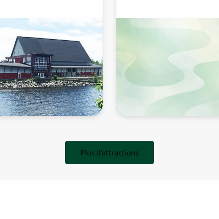
Festival of the Sound,
autour du plus grand ar
e de musée du sport...
d’îles d’eau douce au...
Plus d’attractions