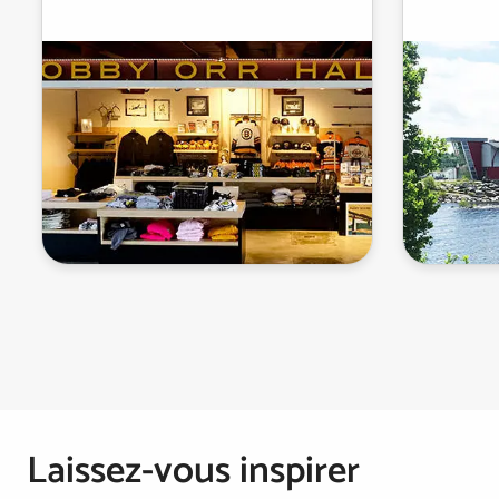
et artéfacts de la star de la LNH
dont le 
Bobby...
ainsi qu
Pagination
Laissez-vous inspirer