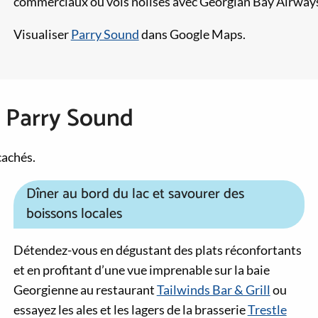
commerciaux ou vols nolisés avec Georgian Bay Airway
Visualiser
Parry Sound
dans Google Maps.
à Parry Sound
cachés.
Dîner au bord du lac et savourer des
boissons locales
Détendez-vous en dégustant des plats réconfortants
et en profitant d’une vue imprenable sur la baie
Georgienne au restaurant
Tailwinds Bar & Grill
ou
essayez les ales et les lagers de la brasserie
Trestle