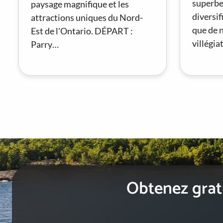
superbes
paysage magnifique et les
diversif
attractions uniques du Nord-
que de 
Est de l'Ontario. DÉPART :
villégia
Parry…
Obtenez gratu