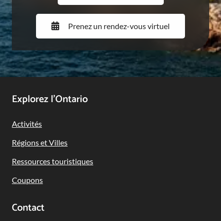
Prenez un rendez-vous virtuel
Footer
Explorez l’Ontario
Navigation
Activités
Régions et Villes
Ressources touristiques
Coupons
Contact