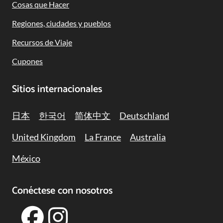
Navigation
Cosas que Hacer
Regiones, ciudades y pueblos
Recursos de Viaje
Cupones
Sitios internacionales
日本
한국어
简体中文
Deutschland
United Kingdom
La France
Australia
México
Conéctese con nosotros