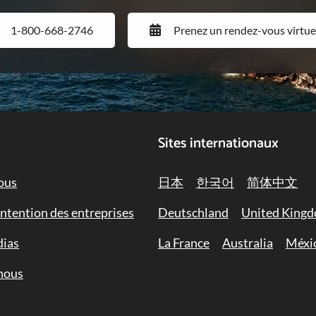
1-800-668-2746
Prenez un rendez-vous virtue
Sites internationaux
ous
日本
한국어
简体中文
intention des entreprises
Deutschland
United King
dias
La France
Australia
Méxi
nous