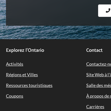
Footer
Explorez l’Ontario
Contact
Navigation
Activités
Contactez-n
Régions et Villes
Site Web à l’
Ressources touristiques
Salle des mé
Coupons
À propos de 
Carrières