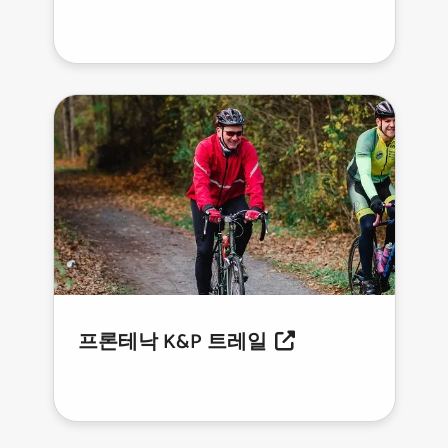
프론테낙 K&P 트레일