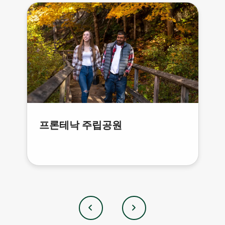
프론테낙 주립공원
이
다
전
음