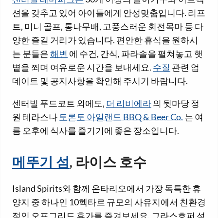
션을 갖추고 있어 아이들에게 안성맞춤입니다. 리프
트, 미니 골프, 통나무배, 고풍스러운 회전목마 등 다
양한 즐길 거리가 있습니다. 편안한 휴식을 원하시
는 분들은
해변
에 수건, 간식, 파라솔을 펼쳐놓고 햇
볕을 쬐며 여유로운 시간을 보내세요.
수질
관련 업
데이트 및 공지사항을 확인해 주시기 바랍니다.
센터빌 푸드코트 외에도,
더 리비에라
의 뒷마당 정
원 테라스나
토론토 아일랜드 BBQ & Beer Co.
는 여
름 오후에 식사를 즐기기에 좋은 장소입니다.
메뚜기 섬
, 라이스 호수
Island Spirits와 함께 온타리오에서 가장 독특한 휴
양지 중 하나인 10헥타르 규모의 사유지에서 친환경
적인 오프그리드 휴가를 즐겨보세요. 그라스호퍼 섬