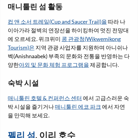
매니툴린 섬 활동
컵 앤 소서 트레일(Cup and Saucer Trail)을
따라 나
이아가라 절벽의 연장선을 하이킹하여 멋진 전망대
에 오르세요. 위크위미
콩 관광청(Wikwemikong
Tourism)은
지역 관광 사업자를 지원하며 아니쉬나
벡(Anishnaabek) 부족의 문화와 전통을 반영하는 다
양한
야외 및 문화 체험 프로그램을
제공합니다.
숙박 시설
매니툴린 호텔 & 컨퍼런스 센터
에서 고급스러운 숙
박 시설을 즐기거나
매니툴린 에코 파크
에서 자연
을 만끽해 보세요.
펠리 섬
, 이리 호수