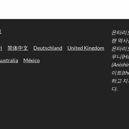
트
온타리오
랜 역사
어
简体中文
Deutschland
United Kingdom
온타리오
우니(Ha
ustralia
México
(Anis
이트(th
하고 지
다.