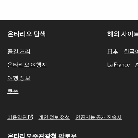
Footer
온타리오 탐색
해외 사이
Navigation
즐길 거리
日本
한국
온타리오 여행지
La France
A
여행 정보
쿠폰
이용약관
개인 정보 정책
인공지능 공개 진술서
온타리오주관광청 팔로우