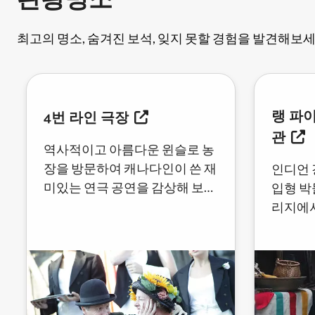
관광명소
최고의 명소, 숨겨진 보석, 잊지 못할 경험을 발견해보세
랭 파
4번 라인 극장
관
역사적이고 아름다운 윈슬로 농
장을 방문하여 캐나다인이 쓴 재
인디언 
미있는 연극 공연을 감상해 보세
입형 박
요.
리지에서