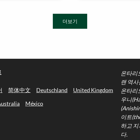
더보기
트
온타리오
랜 역사
어
简体中文
Deutschland
United Kingdom
온타리오
우니(Ha
ustralia
México
(Anis
이트(th
하고 지
다.