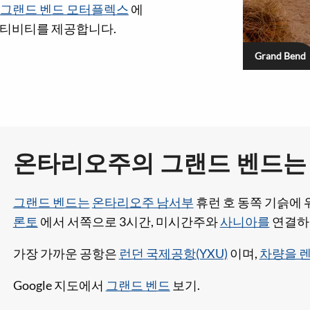
그랜드 벤드 모터플렉스
에
액티비티를 제공합니다.
Grand Bend
온타리오주의 그랜드 벤드는 
그랜드 벤드는
온타리오주 남서부
휴런 호 동쪽 기슭에
론토
에서 서쪽으로 3시간, 미시간주와
사니아를
연결
가장 가까운 공항은
런던 국제공항(YXU)
이며,
차량을 
Google 지도에서
그랜드 벤드
보기.