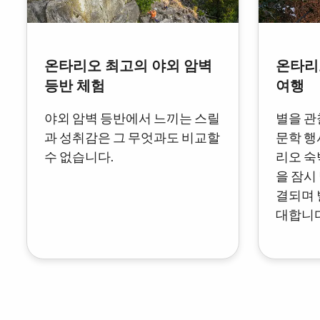
온타리오 최고의 야외 암벽
온타리
등반 체험
여행
야외 암벽 등반에서 느끼는 스릴
별을 관
과 성취감은 그 무엇과도 비교할
문학 행
수 없습니다.
리오 숙
을 잠시
결되며 
대합니다