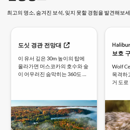
최고의 명소, 숨겨진 보석, 잊지 못할 경험을 발견해보세
Halib
도싯 경관 전망대
보호 
이 유서 깊은 30m 높이의 탑에
올라가면 머스코카의 호수와 숲
Wolf 
이 어우러진 숨막히는 360도 파
목격하고
노라마 전망을 감상할 수 있습니
거 도로
다.
로를 탐
캐노피 