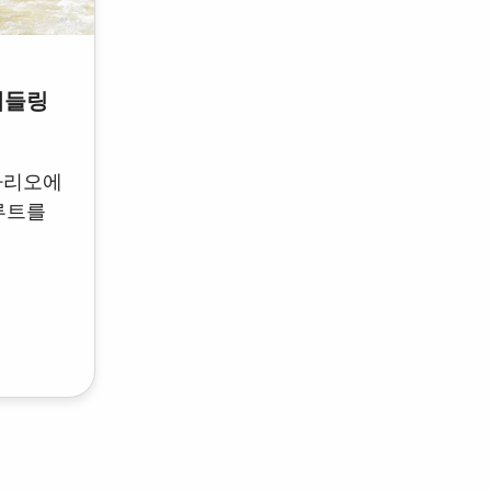
패들링
타리오에
루트를