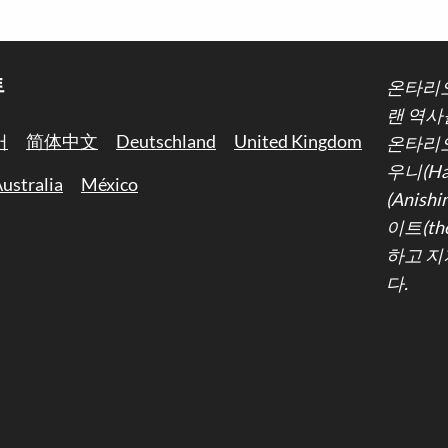
트
온타리오
랜 역사
어
简体中文
Deutschland
United Kingdom
온타리오
우니(Ha
ustralia
México
(Anis
이트(th
하고 지
다.