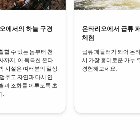
오에서의 하늘 구경
온타리오에서 급류 
체험
찰할 수 있는 돔부터 천
급류 패들러가 되어 온
사까지, 이 독특한 온타
서 가장 흥미로운 카누 
박 시설은 여러분의 일상
경험해보세요.
 멈추고 자연과 다시 연
별과 조화를 이루도록 초
.