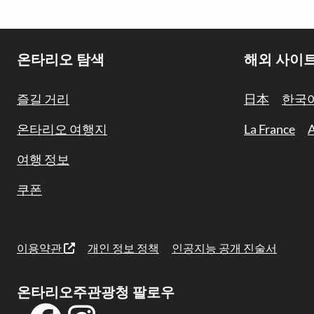
Footer
온타리오 탐색
해외 사이
Navigation
즐길 거리
日本
한국
온타리오 여행지
La France
A
여행 정보
쿠폰
이용약관
개인 정보 정책
인공지능 공개 진술서
온타리오주관광청 팔로우