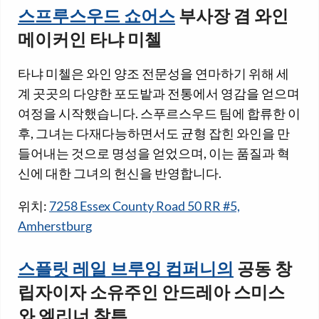
스프루스우드 쇼어스
부사장 겸 와인
메이커인 타냐 미첼
타냐 미첼은 와인 양조 전문성을 연마하기 위해 세
계 곳곳의 다양한 포도밭과 전통에서 영감을 얻으며
여정을 시작했습니다. 스푸르스우드 팀에 합류한 이
후, 그녀는 다재다능하면서도 균형 잡힌 와인을 만
들어내는 것으로 명성을 얻었으며, 이는 품질과 혁
신에 대한 그녀의 헌신을 반영합니다.
위치:
7258 Essex County Road 50 RR #5,
Amherstburg
스플릿 레일 브루잉 컴퍼니의
공동 창
립자이자 소유주인 안드레아 스미스
와 엘리너 찰튼.