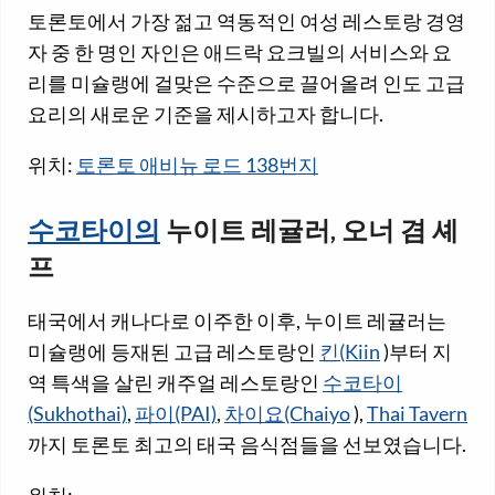
토론토에서 가장 젊고 역동적인 여성 레스토랑 경영
자 중 한 명인 자인은 애드락 요크빌의 서비스와 요
리를 미슐랭에 걸맞은 수준으로 끌어올려 인도 고급
요리의 새로운 기준을 제시하고자 합니다.
위치:
토론토 애비뉴 로드 138번지
수코타이의
누이트 레귤러, 오너 겸 셰
프
태국에서 캐나다로 이주한 이후, 누이트 레귤러는
미슐랭에 등재된 고급 레스토랑인
킨(Kiin
)부터 지
역 특색을 살린 캐주얼 레스토랑인
수코타이
(Sukhothai)
,
파이(PAI)
,
차이요(Chaiyo
),
Thai Tavern
까지 토론토 최고의 태국 음식점들을 선보였습니다.