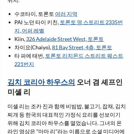
위치:
수코타이, 토론토
여러 지역
PAI 노던 타이 키친,
토론토 영 스트리트 2335번
지, 어퍼 레벨
Kiin,
326 Adelaide Street West, 토론토
차이요(Chaiyo),
81 Bay Street, 4층, 토론토
타 파에 태번,
토론토 리치몬드 스트리트 웨스트
221번지
김치 코리아 하우스의
오너 겸 셰프인
미셸 리
미셸 리는 조카 진과 함께 비빔밥, 불고기, 잡채, 김치
찌개 등 한국의 대표적인 가정식 요리를 선보이기
위해 김치 코리아 하우스를 열었습니다. 그녀의 온
라인 영상은 "마마 리"라는 이름으로 소셜 미디어에