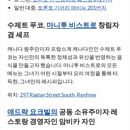
일반 대중,
토론토 기어리 애비뉴 201번지
수제트 푸코,
마니투 비스트로
창립자
겸 셰프
캐나다 원주민이자 프랑스계 캐나다인인 수제트 푸
코는 자신만의 독특한 정체성과 유산을 반영하는 음
식을 만들고자 했습니다. 마니투 비스트로의 모든
메뉴는 그녀가 어린 시절부터 요리 여정을 통해 터
득한, 그녀만의 레시피입니다.
위치:
297 Raglan Street South, Renfrew
애드락 요크빌의
공동 소유주이자 레
스토랑 경영자인 암비카 자인