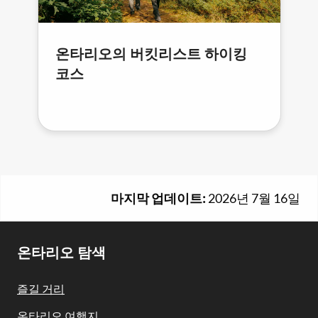
온타리오의 버킷리스트 하이킹
코스
마지막 업데이트:
2026년 7월 16일
Footer
온타리오 탐색
Navigation
즐길 거리
온타리오 여행지