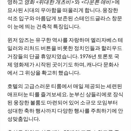
영하고
영화 <위대한 개츠비>
와
<다운튼 애비>
에
묘사된 시대의 우아함을 떠올리게 합니다. 웅장한
석조 입구와 아름답게 보존된 스테인드글라스 창문
이 눈에 띄는 건축적 특징입니다.
윈저 암즈는 유구한 역사를 자랑하며 엘리자베스 테
일러와 리처드 버튼을 비롯한 정치인들과 할리우드
거장들의 단골 휴양지였습니다. 1976년 토론토 국
제 영화제가 시작된 곳이기도 하며, 캐나다 문화사
에서 그 위상을 확고히 했습니다.
호텔의 고급스러운 티룸에서 매일 제공되는 세련된
애프터눈 티를 즐겨보세요. 눈부신 샹들리에로 장식
된 웅장한 볼룸도 마련되어 있어 소규모 모임부터
성대한 축하 행사까지 다양한 행사를 주최하기에 안
성맞춤입니다.