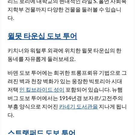
리드 로리에 대학교의 현대적인 라일 S. 홀먼 사회복
지학부 건물까지 다양한 건물을 둘러볼 수 있습니
다.
윌못 타운십 도보 투어
키치너와 워털루 외곽에 위치한 윌못 타운십의 한
동네를 자유롭게 둘러보세요.
바덴 도보 투어에는 희귀한 트롱프뢰유 기법으로 그
려진 벽과 천장 벽화가 있는 웅장한 빅토리아 시대
저택
인 킬브라이드 성이
포함되어 있습니다. 뉴햄
버그 도보 투어에서는 1914년경 보자르/고전주의
부흥 양식으로 지어진
카네기 도서관을
지나게 됩니
다.
스트랫퍼드 도보 투어