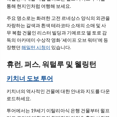
통해 현지인처럼 여행해 보세요.
주요 명소로는 화려한 고전 르네상스 양식의 외관을
자랑하는 갈색과 흰색 테라코타 소재의 소매 및 사
무 복합 건물인 리스터 빌딩과 기예르모 델 토로 감
독의 아카데미 수상작 영화 '셰이프 오브 워터'에 등
장했던
해밀턴 시청이
있습니다.
휴런, 퍼스, 워털루 및 웰링턴
키치너 도보 투어
키치너의 역사적인 건물에 대한 안내와 지도를 다운
로드하세요.
투어에서는 19세기 이탈리아식 은행 건물부터 윌프