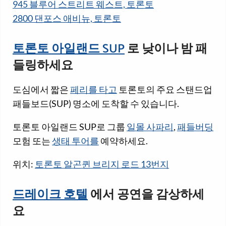
945 블루어 스트리트 웨스트, 토론토
2800 댄포스 애비뉴, 토론토
토론토 아일랜드 SUP
로 낮이나 밤 패
들링하세요
도심에서 짧은
페리를 타고
토론토의 주요 스탠드업
패들보드(SUP) 명소에 도착할 수 있습니다.
토론토 아일랜드 SUP로 그룹
일몰 사파리
,
패들버딩
모험 또는
생태 투어를
예약하세요.
위치:
토론토 알곤퀸 브리지 로드 13번지
드레이크 호텔
에서 공연을 감상하세
요