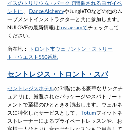
イスのトリリウム・パークで開催されるヨガイベ
ントに
、
Dance Alchemy
やJungleTOなどの他のム
ーブメントインストラクターと共に参加します。
NÜLOVEの最新情報は
Instagramで
チェックして
ください。
所在地：
トロント市ウェリントン・ストリー
ト・ウエスト550番地
セントレジス・トロント・スパ
セントレジスホテル
の31階にある豪華なサンクチ
ュアリは、厳選されたパッケージやスパトリート
メントで至福のひとときを演出します。ウェルネ
スに特化したサービスとして、
Totum
フィットネ
ストレーナーによるプライベートレッスンや、お
客様一人ひとりに合わせたレッスンもご用意して