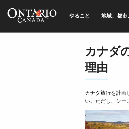
やること
地域、都市
カナダ
理由
カナダ旅行を計画
い。ただし、シー