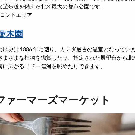
な遊歩道を備えた北米最大の都市公園です。
トロントエリア
樹木園
歴史は 1886 年に遡り、カナダ最古の温室となってい
さまざまな植物を鑑賞したり、指定された展望台から北
南に広がるリドー運河を眺めたりできます。
ファーマーズマーケット