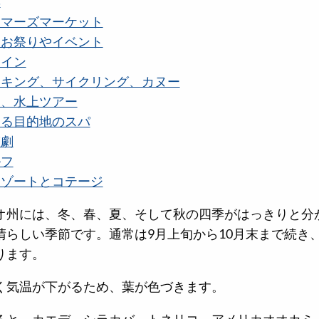
彩
ーマーズマーケット
るお祭りやイベント
ワイン
イキング、サイクリング、カヌー
空、水上ツアー
きる目的地のスパ
演劇
ルフ
リゾートとコテージ
オ州には、冬、春、夏、そして秋の四季がはっきりと分
晴らしい季節です。通常は9月上旬から10月末まで続き、
ります。
く気温が下がるため、葉が色づきます。