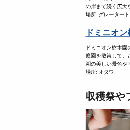
の岸まで続く広大
場所: グレーター
ドミニオン
ドミニオン樹木園の
庭園を散策して、
湖の美しい景色や
場所: オタワ
収穫祭や