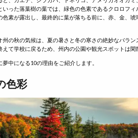
ると、カエデ、シラカバ、トネリコ、アメリカオオカミ
といった落葉樹の葉では、緑色の色素であるクロロフィ
の色素が露出し、最終的に葉が落ちる前に、赤、金、琥
。
オ州の秋の気候は、夏の暑さと冬の寒さの絶妙なバラン
終えて学校に戻るため、州内の公園や観光スポットは閑
に夢中になる10の理由をご紹介します。
の色彩