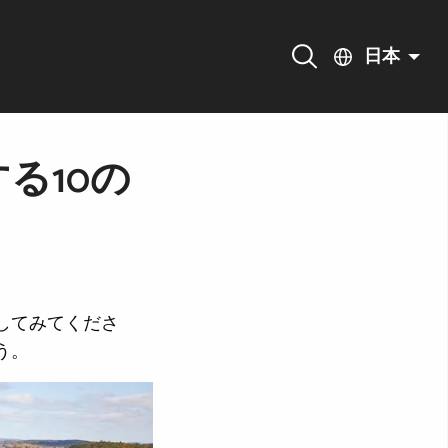
日本
る10の
してみてくださ
う。