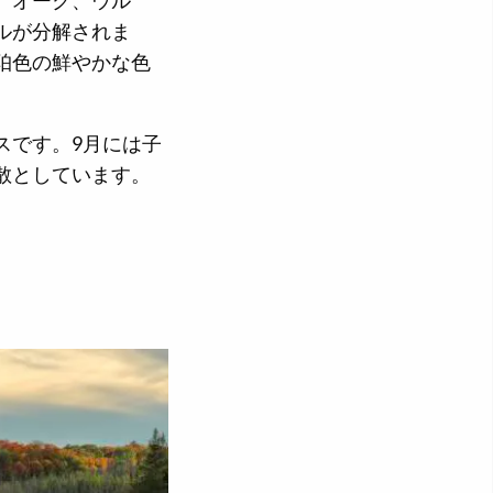
、オーク、ウル
ルが分解されま
珀色の鮮やかな色
スです。9月には子
散としています。