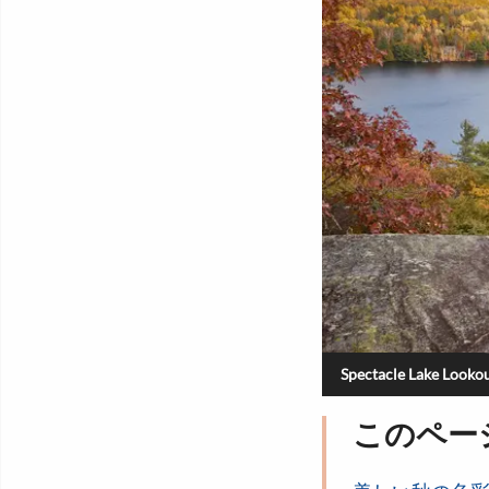
Spectacle Lake Looko
このペー