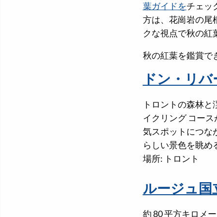
葉ガイドを
チェッ
方は、花崗岩の尾
クな視点で秋の紅
秋の紅葉を鑑賞で
ドン・リバ
トロントの森林と
イクリング コー
気スポットにつな
らしい景色を眺め
場所: トロント
ルージュ国
約 80 平方キロ