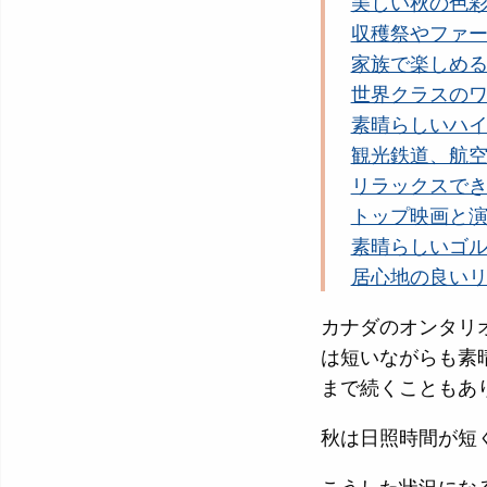
美しい秋の色
収穫祭やファ
家族で楽しめ
世界クラスの
素晴らしいハ
観光鉄道、航
リラックスで
トップ映画と
素晴らしいゴ
居心地の良い
カナダのオンタリ
は短いながらも素
まで続くこともあ
秋は日照時間が短