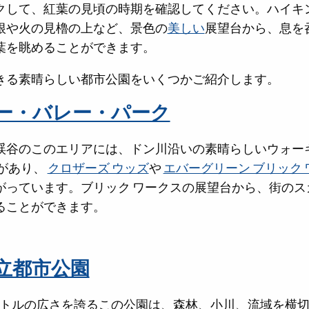
クして、紅葉の見頃の時期を確認してください。ハイキ
根や火の見櫓の上など、景色の
美しい
展望台から、息を
葉を眺めることができます。
きる素晴らしい都市公園をいくつかご紹介します。
ー・バレー・パーク
渓谷のこのエリアには、ドン川沿いの素晴らしいウォーキ
スがあり、
クロザーズ ウッズ
や
エバーグリーン ブリック 
がっています。ブリック ワークスの展望台から、街のス
ることができます。
立都市公園
メートルの広さを誇るこの公園は、森林、小川、流域を横