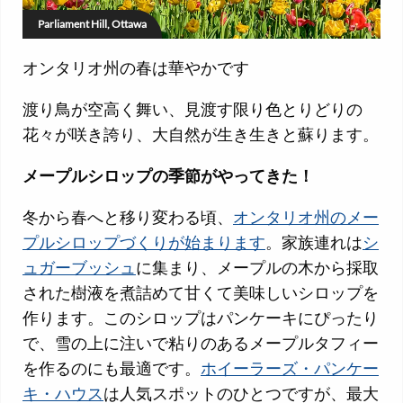
Parliament Hill, Ottawa
オンタリオ州の春は華やかです
渡り鳥が空高く舞い、見渡す限り色とりどりの
花々が咲き誇り、大自然が生き生きと蘇ります。
メープルシロップの季節がやってきた！
冬から春へと移り変わる頃、
オンタリオ州のメー
プルシロップづくりが始まります
。家族連れは
シ
ュガーブッシュ
に集まり、メープルの木から採取
された樹液を煮詰めて甘くて美味しいシロップを
作ります。このシロップはパンケーキにぴったり
で、雪の上に注いで粘りのあるメープルタフィー
を作るのにも最適です。
ホイーラーズ・パンケー
キ・ハウス
は人気スポットのひとつですが、最大