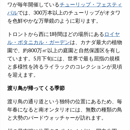
ワが毎年開催している
チューリップ・フェスティ
バル
では、300万本以上のチューリップがオタワ
を色鮮やかな万華鏡のように彩ります。
トロントから西に1時間ほどの場所にある
ロイヤ
ル・ボタニカル・ガーデン
は、カナダ最大の植物
園で、約800万㎡以上の庭園と自然保護区を有し
ています。5月下旬には、世界で最も屈指の規模
と多様性を誇るライラックのコレクションが見頃
を迎えます。
渡り鳥が帰ってくる季節
渡り鳥の通り道という独特の位置にあるため、毎
年春になると南オンタリオには、無数の種類の鳥
と大勢のバードウォッチャーが訪れます。