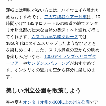
運転には興味がない方には、ハイウェイを離れた
旅もおすすめです。
アガワ渓谷ツアー列車
は、10
時間かけて185キロメートルの鉄道の旅でオンタ
リオ州北部の壮大な自然の奥深くへと連れて行っ
てくれます。
ムスコカ蒸気船クルーズ
では、
1860年代にタイムスリップしたようなひととき
を楽しめます。また、スリル満点の空からの眺め
を楽しみたいなら、
1000アイランズヘリコプタ
ーツアー
や
サンダンスバルーンズ
がおすすめで
す。オンタリオの魅力を空から存分に楽しめま
す。
美しい州立公園を散策しよう
春や夏も
オンタリオ州の300以上の州立公園
でア