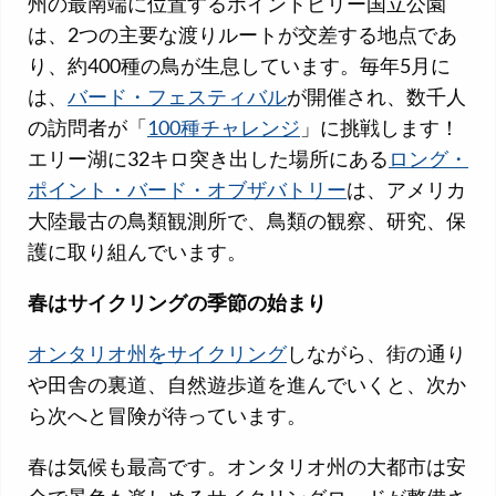
州の最南端に位置するポイントピリー国立公園
は、2つの主要な渡りルートが交差する地点であ
り、約400種の鳥が生息しています。毎年5月に
は、
バード・フェスティバル
が開催され、数千人
の訪問者が「
100種チャレンジ
」に挑戦します！
エリー湖に32キロ突き出した場所にある
ロング・
ポイント・バード・オブザバトリー
は、アメリカ
大陸最古の鳥類観測所で、鳥類の観察、研究、保
護に取り組んでいます。
春はサイクリングの季節の始まり
オンタリオ州をサイクリング
しながら、街の通り
や田舎の裏道、自然遊歩道を進んでいくと、次か
ら次へと冒険が待っています。
春は気候も最高です。オンタリオ州の大都市は安