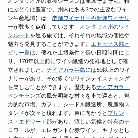
オンタリオ州の収穫シーズンは見逃せません。特
にぶどうは豊富で、州内にある3つの主要なワイ
ン生産地域には、
老舗ワイナリーや新興ワイナリ
ー
が数多く点在しています。
オンタリオ州のワイ
ンルート
を巡る旅では、それぞれの地域の個性や
魅力を発見することができます。
エセックス郡と
ピリー島
は、優れた土壌条件と長い日照時間によ
り、170年以上前にワイン醸造の発祥地として確
立されました。
ナイアガラ半島
には50以上のワイ
ナリーがあり、その多くでワインテイスティング
を楽しむことができます。歴史ある
ナイアガラ・
ベンチランズ
の風光明媚な村々を車で巡ると、魅
力的な市場、カフェ、シードル醸造所、農産物ス
タンドが次々と現れます。東に向かうと
プリン
ス・エドワード郡
があり、涼しい気候と特有のテ
ロワールが、エレガントな赤ワイン、キリッとし