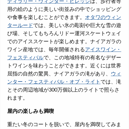
ティラリー・ウィンター・ビレッジ
は、歩行者専
用の絵のように美しい街並みの中でショッピング
や食事を楽しむことができます。
オタワのウィン
タールード
では、美しい氷の彫刻や巨大な雪の遊
び場、そしてもちろんリドー運河スケートウェイ
でのアイススケートが楽しめます。ナイアガラの
ワイン産地では、毎年開催される
アイスワイン・
フェスティバル
で、この地域特有の有名なデザー
トワインを味わうことができます。近くには世界
屈指の自然の驚異、ナイアガラの滝があり、
ウィ
ンター・フェスティバル・オブ・ライト
では、滝
とその周辺地域が300万個以上のライトで照らさ
れます。
屋内の楽しみも満喫
重たい冬のコートを脱いで、屋内を満喫してみま