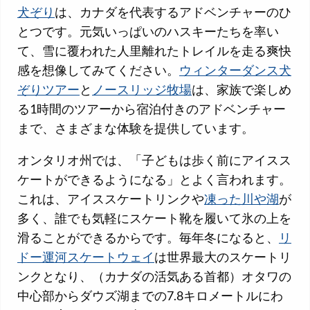
犬ぞり
は、カナダを代表するアドベンチャーのひ
とつです。元気いっぱいのハスキーたちを率い
て、雪に覆われた人里離れたトレイルを走る爽快
感を想像してみてください。
ウィンターダンス犬
ぞりツアー
と
ノースリッジ牧場
は、家族で楽しめ
る1時間のツアーから宿泊付きのアドベンチャー
まで、さまざまな体験を提供しています。
オンタリオ州では、「子どもは歩く前にアイスス
ケートができるようになる」とよく言われます。
これは、アイススケートリンクや
凍った川や湖
が
多く、誰でも気軽にスケート靴を履いて氷の上を
滑ることができるからです。毎年冬になると、
リ
ドー運河スケートウェイ
は世界最大のスケートリ
ンクとなり、（カナダの活気ある首都）オタワの
中心部からダウズ湖までの7.8キロメートルにわ