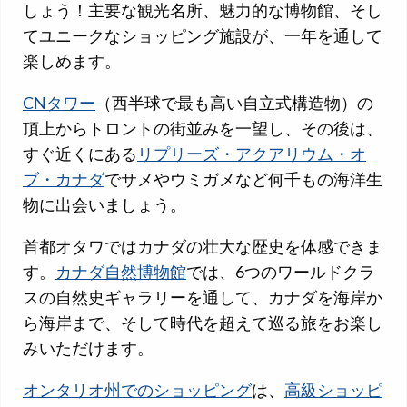
しょう！主要な観光名所、魅力的な博物館、そし
てユニークなショッピング施設が、一年を通して
楽しめます。
CNタワー
（西半球で最も高い自立式構造物）の
頂上からトロントの街並みを一望し、その後は、
すぐ近くにある
リプリーズ・アクアリウム・オ
ブ・カナダ
でサメやウミガメなど何千もの海洋生
物に出会いましょう。
首都オタワではカナダの壮大な歴史を体感できま
す。
カナダ自然博物館
では、6つのワールドクラ
スの自然史ギャラリーを通して、カナダを海岸か
ら海岸まで、そして時代を超えて巡る旅をお楽し
みいただけます。
オンタリオ州でのショッピング
は、
高級ショッピ