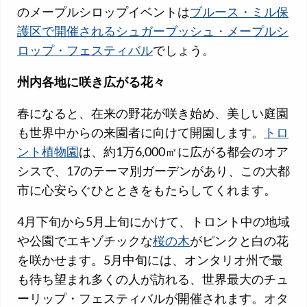
のメープルシロップイベントは
ブルース・ミル保
護区で開催されるシュガーブッシュ・メープルシ
ロップ・フェスティバル
でしょう。
州内各地に咲き広がる花々
春になると、在来の野花が咲き始め、美しい庭園
も世界中からの来園者に向けて開園します。
トロ
ント植物園
は、約1万6,000㎡に広がる都会のオア
シスで、17のテーマ別ガーデンがあり、この大都
市に心安らぐひとときをもたらしてくれます。
4月下旬から5月上旬にかけて、トロント中の地域
や公園でエキゾチックな
桜の木
がピンクと白の花
を咲かせます。5月中旬には、オンタリオ州で最
も待ち望まれ多くの人が訪れる、世界最大のチュ
ーリップ・フェスティバルが開催されます。オタ