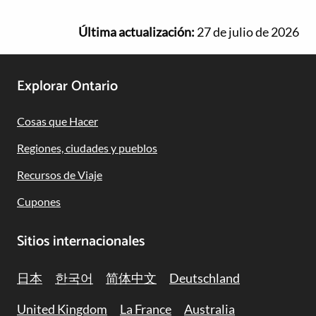
Última actualización:
27 de julio de 2026
Footer
Explorar Ontario
Navigation
Cosas que Hacer
Regiones, ciudades y pueblos
Recursos de Viaje
Cupones
Sitios internacionales
日本
한국어
简体中文
Deutschland
United Kingdom
La France
Australia