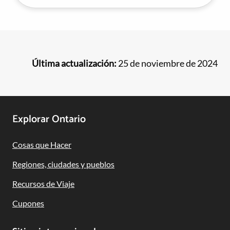
Última actualización:
25 de noviembre de 2024
Footer
Explorar Ontario
Navigation
Cosas que Hacer
Regiones, ciudades y pueblos
Recursos de Viaje
Cupones