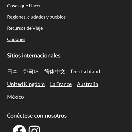
Navigation
Cosas que Hacer
Regiones, ciudades y pueblos
Recursos de Viaje
Cupones
Sitios internacionales
日本
한국어
简体中文
Deutschland
United Kingdom
La France
Australia
México
Conéctese con nosotros