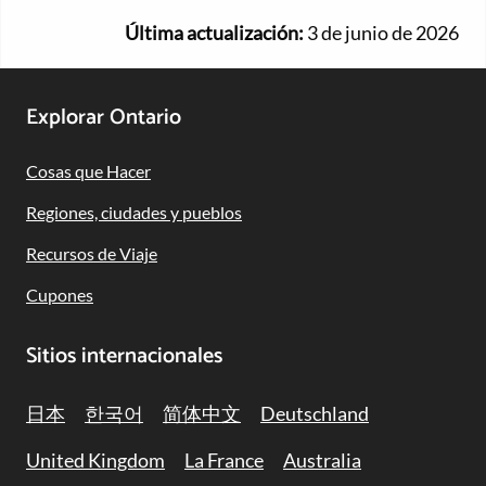
Última actualización:
3 de junio de 2026
Footer
Explorar Ontario
Navigation
Cosas que Hacer
Regiones, ciudades y pueblos
Recursos de Viaje
Cupones
Sitios internacionales
日本
한국어
简体中文
Deutschland
United Kingdom
La France
Australia