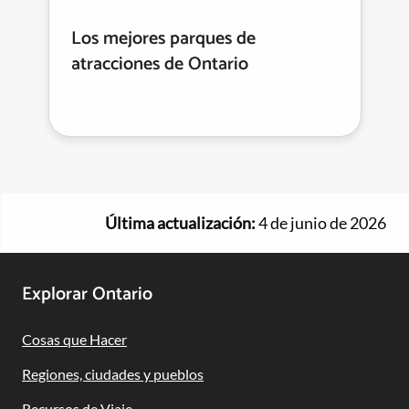
Los mejores parques de
atracciones de Ontario
Última actualización:
4 de junio de 2026
Footer
Explorar Ontario
Navigation
Cosas que Hacer
Regiones, ciudades y pueblos
Recursos de Viaje