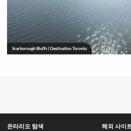
Scarborough Bluffs | Destination Toronto
Footer
온타리오 탐색
해외 사이