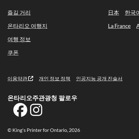
Navigation
즐길 거리
日本
한국
온타리오 여행지
La France
A
여행 정보
쿠폰
이용약관
개인 정보 정책
인공지능 공개 진술서
온타리오주관광청 팔로우
© King's Printer for Ontario, 2026