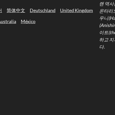
랜 역사
어
简体中文
Deutschland
United Kingdom
온타리오
우니(Ha
ustralia
México
(Anis
이트(th
하고 지
다.