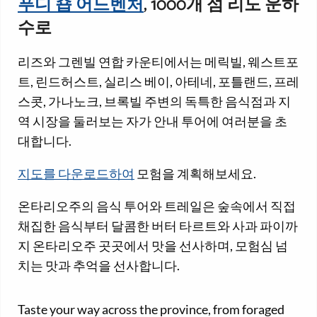
푸디 숍 어드벤처
, 1000개 섬 리도 운하
수로
리즈와 그렌빌 연합 카운티에서는 메릭빌, 웨스트포
트, 린드허스트, 실리스 베이, 아테네, 포틀랜드, 프레
스콧, 가나노크, 브록빌 주변의 독특한 음식점과 지
역 시장을 둘러보는 자가 안내 투어에 여러분을 초
대합니다.
지도를 다운로드하여
모험을 계획해보세요.
온타리오주의 음식 투어와 트레일은 숲속에서 직접
채집한 음식부터 달콤한 버터 타르트와 사과 파이까
지 온타리오주 곳곳에서 맛을 선사하며, 모험심 넘
치는 맛과 추억을 선사합니다.
Taste your way across the province, from foraged