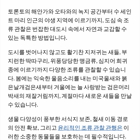
토론토의 해안가와 오타와의 녹지 공간부터 수 세인
트 마리 인근의 야생 지역에 이르기까지, 도심 속 조
류 관찰은 번잡한 대도시 속에서 자연과 교감할 수
있는 독특한 방법입니다.
도시를 벗어나지 않고도 활기찬 지저귀는 새들, 부
지런한 딱따구리, 위풍당당한 맹금류, 심지어 희귀
종에 이르기까지 다양한 조류를 관찰할 수 있습니
다. 봄에는 익숙한 울음소리를 내는 미국울새와 붉
은날개검은새부터 겨울에는 늘 사랑받는 검은머리
박새의 재잘거림까지, 계절마다 새로운 새들을 만날
수 있습니다.
생물 다양성이 풍부한 서식지 보존, 철새 이동 경로
의 안전 확보, 그리고
윤리적인 조류 관찰 관행은
이
러한 소중한 동물들을 보호하는 데 필수적입니다.