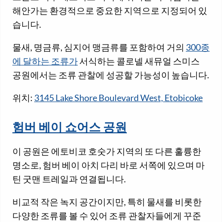
해안가는 환경적으로 중요한 지역으로 지정되어 있
습니다.
물새, 명금류, 심지어 맹금류를 포함하여 거의
300종
에 달하는 조류가
서식하는 콜로넬 새뮤얼 스미스
공원에서는 조류 관찰에 성공할 가능성이 높습니다.
위치:
3145 Lake Shore Boulevard West, Etobicoke
험버 베이 쇼어스 공원
이 공원은 에토비코 호숫가 지역의 또 다른 훌륭한
명소로, 험버 베이 아치 다리 바로 서쪽에 있으며 마
틴 굿맨 트레일과 연결됩니다.
비교적 작은 녹지 공간이지만, 특히 물새를 비롯한
다양한 조류를 볼 수 있어 조류 관찰자들에게 꾸준