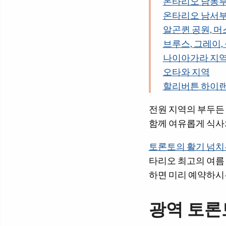
온타리오 남동
온타리오 남서
알곤퀸 공원, 머
브루스, 그레이,
나이아가라 지
오타와 지역
할리버튼 하이
전원 지역의 부두든
함께 여유롭게 식사
토론토의 활기 넘치
타리오 최고의 여름
하면 미리 예약하시
광역 토론