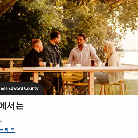
rince Edward County
지에서는
역
 브랜트