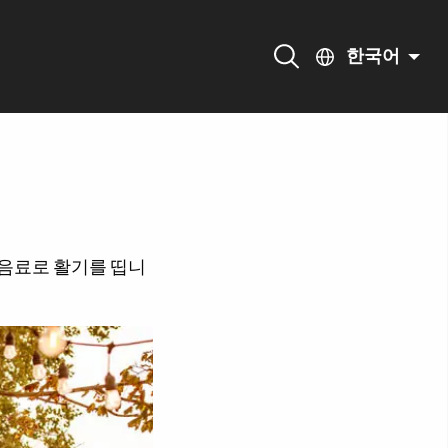
한국어
한 음료로 활기를 띱니