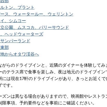
南西部
ハルトン、ブラント
パース、ウォータールー、ウェリントン
レイ、シムコー
州立公園、ムスコカ、パリーサウンド
ム、ヘッドウォーターズ
ーサンバーランド
南東部
高地からオタワ渓谷へ
ながらのドライブインと、近隣のダイナーを体験してみ
ーのテラス席で食事を楽しみ、夜は地元のドライブイン
州には現在17軒のドライブインがあり、きっとお近くで
ずです。
ーズンは異なる場合がありますので、映画館やレストラ
制限事項、予約要件などを事前にご確認ください。