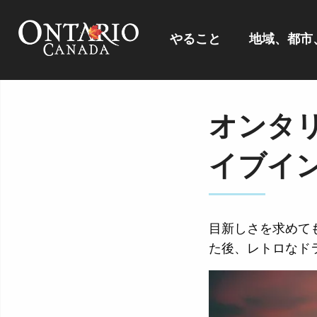
やること
地域、都市
オンタ
イブイ
目新しさを求めて
た後、レトロなド