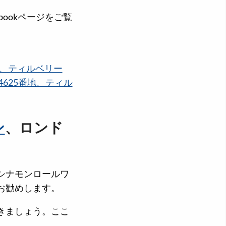
ebookページをご覧
地、ティルベリー
625番地、ティル
ン
、ロンド
シナモンロールワ
お勧めします。
きましょう。ここ