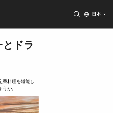
日本
ーとドラ
定番料理を堪能し
ょうか。