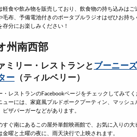
は軽食や飲み物を販売しており、飲食物の持ち込みはご
や毛布、予備電池付きのポータブルラジオはぜひお持ち
を存分にお楽しみください！
オ州南西部
ァミリー・レストランと
ブーニー
ター
（ティルベリー）
・レストランのFacebookページをチェックしてみて
ニューには、家庭風プルドポークプーティン、マッシュ
、ピザバーガーなどがあります。
のすぐ南にあるこの屋外単館映画館で、お気に入りの大
は金曜と土曜の夜に、雨天決行で上映されます。