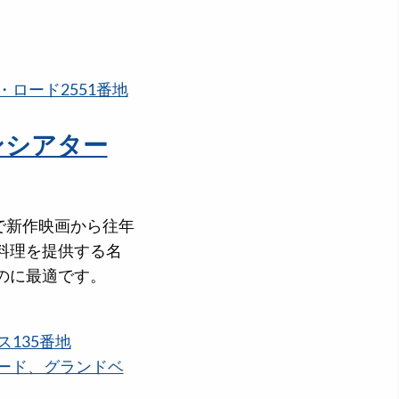
ロード2551番地
ンシアター
で新作映画から往年
料理を提供する名
のに最適です。
135番地
ロード、グランドベ