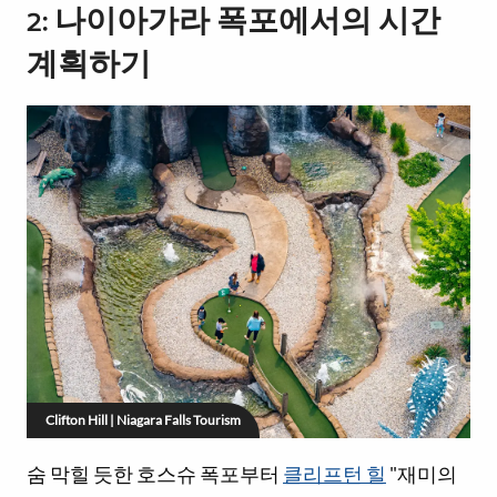
2: 나이아가라 폭포에서의 시간
계획하기
Clifton Hill | Niagara Falls Tourism
숨 막힐 듯한 호스슈 폭포부터
클리프턴 힐
"재미의