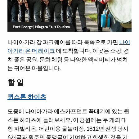
Fort George | Niagara Falls Tourism
나이아가라 강 파크웨이를 따라 북쪽으로 가면
나이
아가라 온 더 레이크
에 도착합니다. 이곳은 쇼핑, 경
치 좋은 공원, 문화 체험 등 다양한 액티비티가 넘치
는 귀여운 마을입니다.
할 일
퀸스톤 하이츠
도중에 나이아가라 에스카프먼트 꼭대기에 있는 퀸
스톤 하이츠에 들러보세요. 이 공원에는 두 개의 대
형 파빌리온, 어린이용 물놀이장, 1812년 전쟁 당시
6개국과 원주민 동맹국이 기여하고 희생한 것을 기