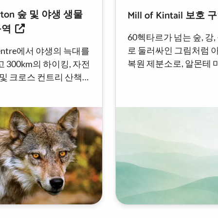
urton 숲 및 야생 생물
Mill of Kintail 보호 
구역
60헥타르가 넘는 숲, 강
로 둘러싸인 그림처럼 
Centre에서 야생의 늑대를
복원 제분소로, 알몬테 
 300km의 하이킹, 자전
로 외곽에 6km 길이의
 및 크로스 컨트리 산책
있습니다.
험하고 세계에서 가장 긴
산책로를 횡단하십시오.