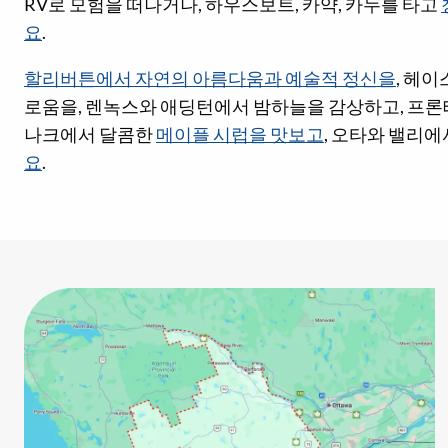
RV로 모험을 떠나거나, 하우스보트, 카약, 카누를 타고
요
.
할리버튼에서 자연의 아름다움과 예술적 정신을
, 헤
로움을, 렌녹스와 애딩턴에서 밤하늘을 감상하고, 프론
나크에서 달콤한
메이플 시럽을 맛보고
, 오타와 밸리
요
.