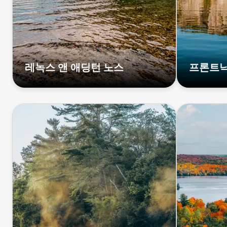
레녹스 앤 애딩턴 노스
프론트낙