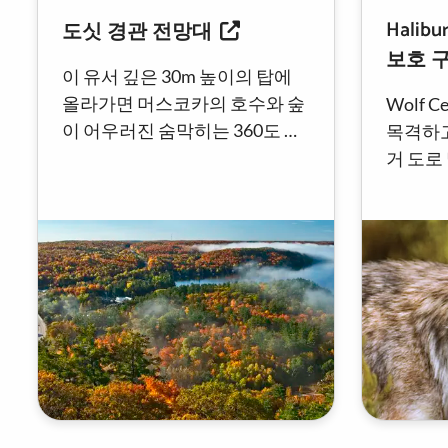
Halib
도싯 경관 전망대
보호 
이 유서 깊은 30m 높이의 탑에
올라가면 머스코카의 호수와 숲
Wolf 
이 어우러진 숨막히는 360도 파
목격하고
노라마 전망을 감상할 수 있습니
거 도로
다.
로를 탐
캐노피 