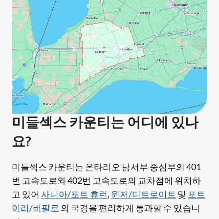
미들섹스 카운티는 어디에 있나
요?
미들섹스 카운티는 온타리오 남서부 중심부의 401
번 고속도로와 402번 고속도로의 교차점에 위치하
고 있어
사니아/포트 휴런
,
윈저/디트로이트
및
포트
이리/버팔로
의 국경을 편리하게 통과할 수 있습니