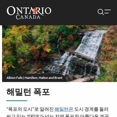
Albion Falls | Hamilton, Halton and Brant
해밀턴 폭포
"폭포의 도시"로 알려진
해밀턴은
도시 경계를 둘러
싸고 있는 100개가 넘는 자연 폭포와 아름다운 계곡