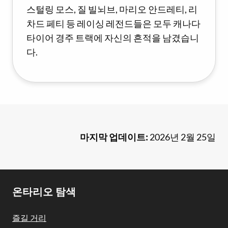
스털링 모스, 질 빌뇌브, 마리오 안드레티, 리
차드 페티 등 레이싱 레전드들은 모두 캐나다
타이어 경주 트랙에 자신의 흔적을 남겼습니
다.
마지막 업데이트:
2026년 2월 25일
Footer
온타리오 탐색
Navigation
즐길 거리