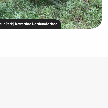
aur Park | Kawarthas Northumberland