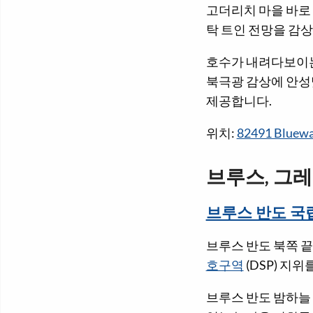
고더리치 마을 바로
탁 트인 전망을 감상
호수가 내려다보이는 
북극광 감상에 안성
제공합니다.
위치:
82491 Bluewa
브루스, 그레
브루스 반도 국
브루스 반도 북쪽 끝
호구역
(DSP) 지
브루스 반도 밤하늘