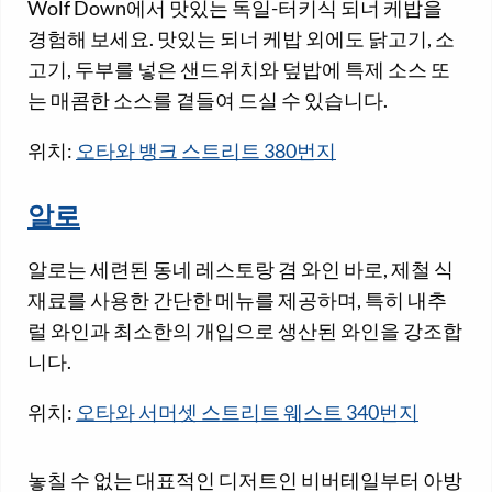
Wolf Down에서 맛있는 독일-터키식 되너 케밥을
경험해 보세요. 맛있는 되너 케밥 외에도 닭고기, 소
고기, 두부를 넣은 샌드위치와 덮밥에 특제 소스 또
는 매콤한 소스를 곁들여 드실 수 있습니다.
위치:
오타와 뱅크 스트리트 380번지
알로
알로는 세련된 동네 레스토랑 겸 와인 바로, 제철 식
재료를 사용한 간단한 메뉴를 제공하며, 특히 내추
럴 와인과 최소한의 개입으로 생산된 와인을 강조합
니다.
위치:
오타와 서머셋 스트리트 웨스트 340번지
놓칠 수 없는 대표적인 디저트인 비버테일부터 아방