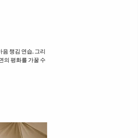
음 챙김 연습, 그리
면의 평화를 가꿀 수
지