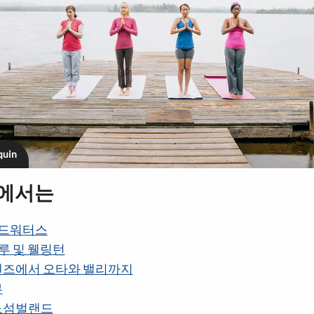
quin
지에서는
헤드워터스
털루 및 웰링턴
랜즈에서 오타와 밸리까지
부
노섬벌랜드