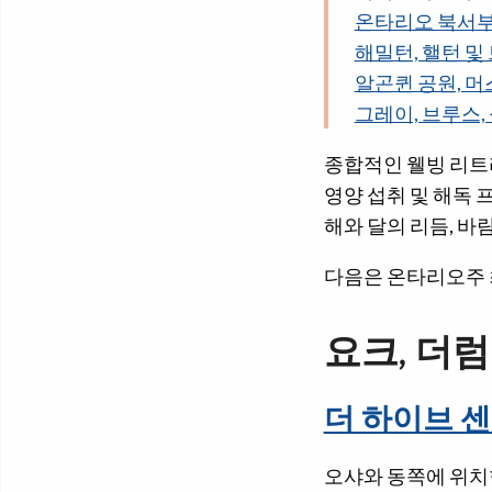
온타리오 북서
해밀턴, 핼턴 및
알곤퀸 공원, 머
그레이, 브루스,
종합적인 웰빙 리트리
영양 섭취 및 해독 
해와 달의 리듬, 바
다음은 온타리오주 
요크, 더
더 하이브 센
오샤와 동쪽에 위치