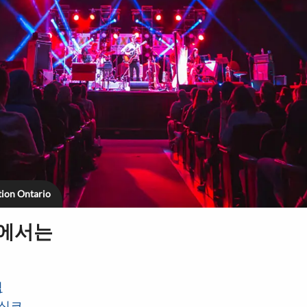
tion Ontario
지에서는
역
 심코