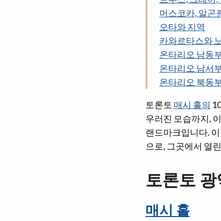
머스코카, 알곤퀸
오타와 지역
카와르타스와 
온타리오 남동
온타리오 남서
온타리오 북동
토론토
매시 홀의
1
우러진 모습까지, 
랜드마크입니다. 이
으로, 그곳에서 열
토론토 광
매시 홀