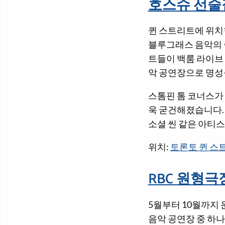
호스슈 선술
퀸 스트리트에 위치한
블루그래스 음악의 
트들이 백룸 라이브
악 공연장으로 명성
스톰핀 톰 코너스가
욱 굳건해졌습니다. 
소셜 씬 같은 아티
위치:
토론토 퀸 스
RBC 원형극
5월부터 10월까지
음악 공연장 중 하