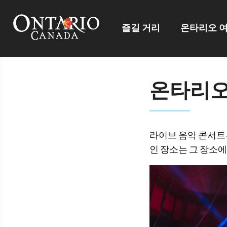
즐길 거리
온타리오 
온타리오
라이브 음악 콘서트
인 장소는 그 장소